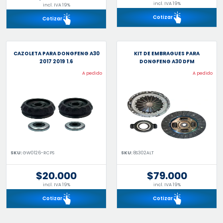
incl. IVA 19%
incl. IVA 19%
Cotizar
Cotizar
CAZOLETA PARA DONGFENG A30
KIT DE EMBRAGUES PARA
2017 2019 1.6
DONGFENG A30 DFM
A pedido
A pedido
SKU:
GW0126-RCPS
SKU:
8S302ALT
$20.000
$79.000
incl. IVA 19%
incl. IVA 19%
Cotizar
Cotizar