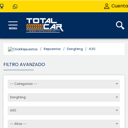
Cuenta
Repuestos
Dongfeng
A30
FILTRO AVANZADO
-- Categorias --
Dongfeng
A30
-- Años --