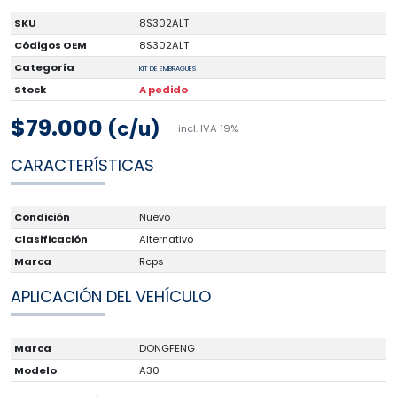
SKU
8S302ALT
Códigos OEM
8S302ALT
Categoría
KIT DE EMBRAGUES
Stock
A pedido
$79.000
(c/u)
incl. IVA 19%
CARACTERÍSTICAS
Condición
Nuevo
Clasificación
Alternativo
Marca
Rcps
APLICACIÓN DEL VEHÍCULO
Marca
DONGFENG
Modelo
A30