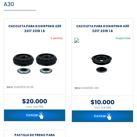
A30
CAZOLETA PARA DONGFENG A30
CAZOLETA PARA DONGFENG A30
2017 2019 1.6
2017 2019 1.6
A pedido
Disponible
SKU:
GW0126-RCPS
SKU:
GW0126-IRP
$20.000
$10.000
incl. IVA 19%
incl. IVA 19%
Cotizar
Cotizar
PASTILLA DE FRENO PARA