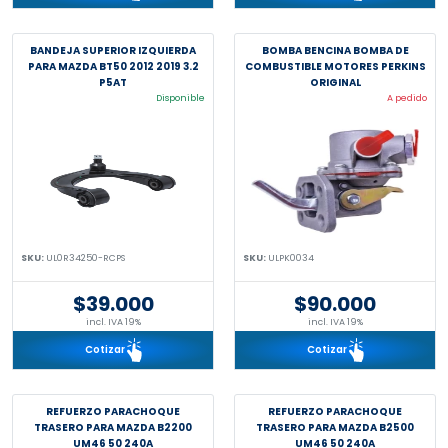
BANDEJA SUPERIOR IZQUIERDA
BOMBA BENCINA BOMBA DE
PARA MAZDA BT50 2012 2019 3.2
COMBUSTIBLE MOTORES PERKINS
P5AT
ORIGINAL
Disponible
A pedido
SKU:
UL0R34250-RCPS
SKU:
ULPK0034
$39.000
$90.000
incl. IVA 19%
incl. IVA 19%
Cotizar
Cotizar
REFUERZO PARACHOQUE
REFUERZO PARACHOQUE
TRASERO PARA MAZDA B2200
TRASERO PARA MAZDA B2500
UM46 50 240A
UM46 50 240A