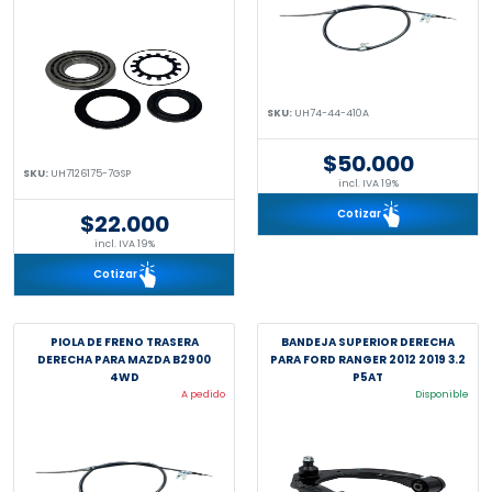
SKU:
UH74-44-410A
$50.000
SKU:
UH7126175-7GSP
incl. IVA 19%
Cotizar
$22.000
incl. IVA 19%
Cotizar
PIOLA DE FRENO TRASERA
BANDEJA SUPERIOR DERECHA
DERECHA PARA MAZDA B2900
PARA FORD RANGER 2012 2019 3.2
4WD
P5AT
A pedido
Disponible