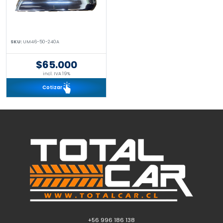
SKU:
UM46-50-240A
$65.000
incl. IVA 19%
Cotizar
+56 996 186 138