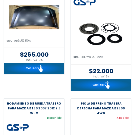
SKU:
UD2D52310A
$265.000
SKU:
UH7126175-7GSP
incl. IVA 19%
Cotizar
$22.000
incl. IVA 19%
Cotizar
RODAMIENTO DE RUEDA TRASERO
PIOLA DE FRENO TRASERA
PARA MAZDA BT50 2007 2012 2.5
DERECHA PARA MAZDA B2500
WL C
4WD
Disponible
A pedido