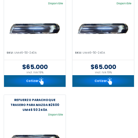
Disponible
Disponible
SKU:
UM46-50-240A
SKU:
UM46-50-240A
$65.000
$65.000
incl. IVA 19%
incl. IVA 19%
Cotizar
Cotizar
REFUERZO PARACHOQUE
TRASERO PARA MAZDA B2600
UM46 50 240A
Disponible