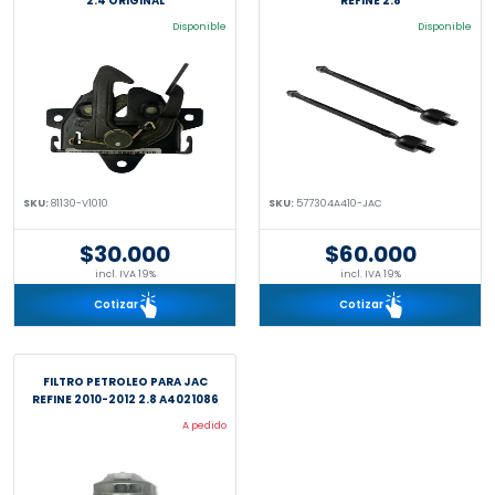
2.4 ORIGINAL
REFINE 2.8
Disponible
Disponible
SKU:
81130-V1010
SKU:
577304A410-JAC
$30.000
$60.000
incl. IVA 19%
incl. IVA 19%
Cotizar
Cotizar
FILTRO PETROLEO PARA JAC
REFINE 2010-2012 2.8 A4021086
A pedido