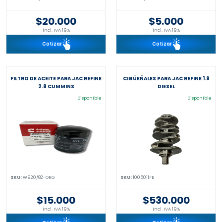
$20.000
$5.000
incl. IVA 19%
incl. IVA 19%
Cotizar
Cotizar
FILTRO DE ACEITE PARA JAC REFINE
CIGÜEÑALES PARA JAC REFINE 1.9
2.8 CUMMINS
DIESEL
Disponible
Disponible
SKU:
W920/82-ORG
SKU:
1005011FB
$15.000
$530.000
incl. IVA 19%
incl. IVA 19%