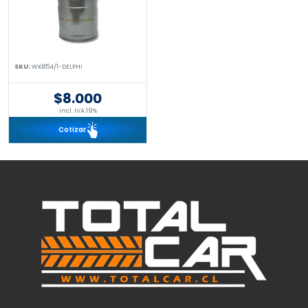
SKU:
WK854/1-DELPHI
$8.000
incl. IVA 19%
Cotizar