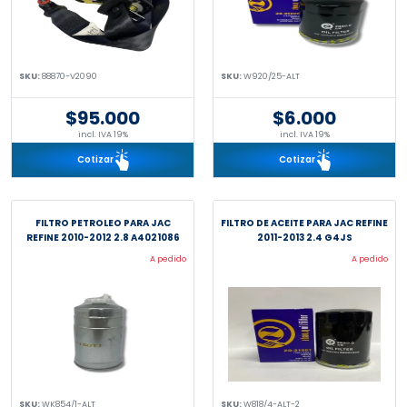
SKU:
88870-V2090
SKU:
W920/25-ALT
$95.000
$6.000
incl. IVA 19%
incl. IVA 19%
Cotizar
Cotizar
FILTRO PETROLEO PARA JAC
FILTRO DE ACEITE PARA JAC REFINE
REFINE 2010-2012 2.8 A4021086
2011-2013 2.4 G4JS
A pedido
A pedido
SKU:
WK854/1-ALT
SKU:
W818/4-ALT-2