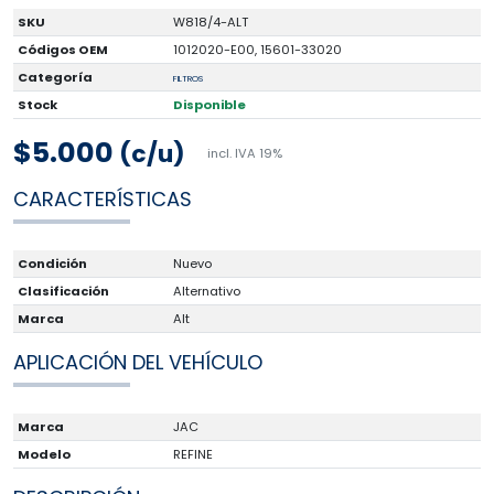
SKU
W818/4-ALT
Códigos OEM
1012020-E00, 15601-33020
Categoría
FILTROS
Stock
Disponible
$5.000
(c/u)
incl. IVA 19%
CARACTERÍSTICAS
Condición
Nuevo
Clasificación
Alternativo
Marca
Alt
APLICACIÓN DEL VEHÍCULO
Marca
JAC
Modelo
REFINE