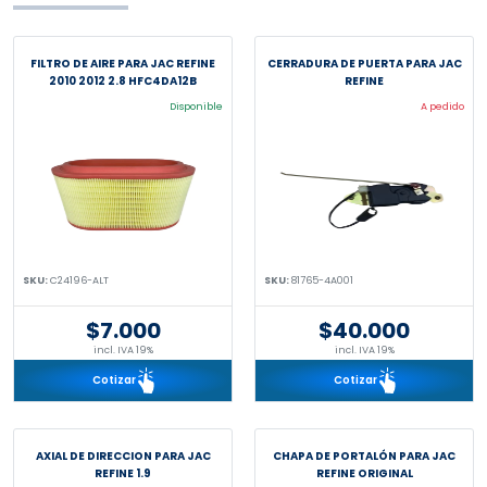
FILTRO DE AIRE PARA JAC REFINE
CERRADURA DE PUERTA PARA JAC
2010 2012 2.8 HFC4DA12B
REFINE
Disponible
A pedido
SKU:
C24196-ALT
SKU:
81765-4A001
$7.000
$40.000
incl. IVA 19%
incl. IVA 19%
Cotizar
Cotizar
AXIAL DE DIRECCION PARA JAC
CHAPA DE PORTALÓN PARA JAC
REFINE 1.9
REFINE ORIGINAL