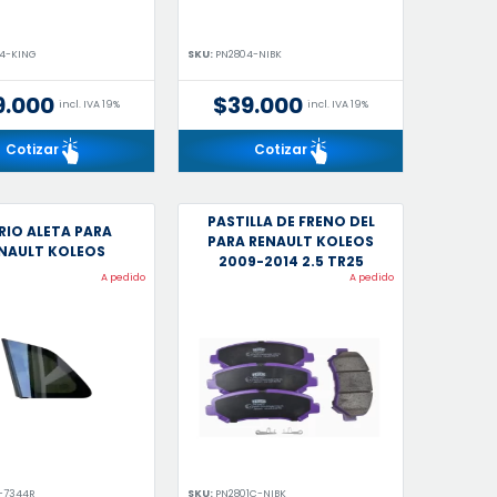
4-KING
SKU:
PN2804-NIBK
9.000
$39.000
incl. IVA 19%
incl. IVA 19%
Cotizar
Cotizar
PASTILLA DE FRENO DEL
RIO ALETA PARA
PARA RENAULT KOLEOS
NAULT KOLEOS
2009-2014 2.5 TR25
A pedido
A pedido
-7344R
SKU:
PN2801C-NIBK