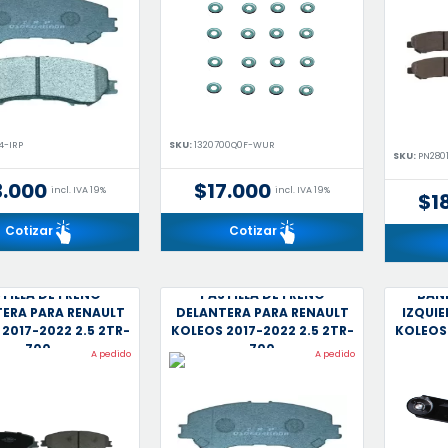
4-IRP
SKU:
1320700Q0F-WUR
SKU:
PN280
3.000
$17.000
incl. IVA 19%
incl. IVA 19%
$1
Cotizar
Cotizar
TILLA DE FRENO
PASTILLA DE FRENO
BAN
ERA PARA RENAULT
DELANTERA PARA RENAULT
IZQUIE
2017-2022 2.5 2TR-
KOLEOS 2017-2022 2.5 2TR-
KOLEOS 
700
700
A pedido
A pedido