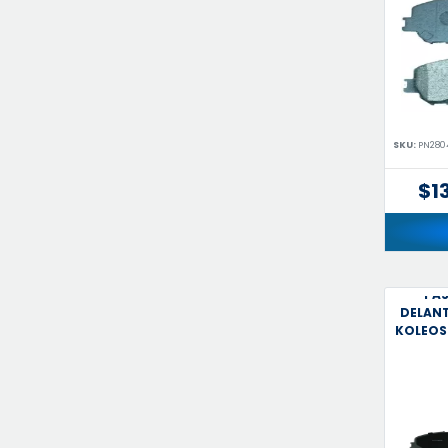
SKU:
PN280
$1
PAS
DELANT
KOLEOS 