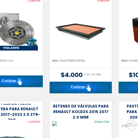
A pedido
A pedido
JA00A-LUK
SKU:
64435580043084
SKU:
PH660
$4.000
$1
incl. IVA 19%
Cotizar
Cotizar
TILLA DE FRENO
RETENES DE VÁLVULAS PARA
PASTI
ERA PARA RENAULT
RENAULT KOLEOS 2015 2017
PARA
2017-2022 2.5 2TR-
2.0 M9R
200
700
A pedido
Disponible