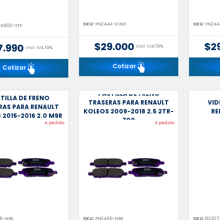
SKU:
PN2444-KING
SKU:
PN244
JD900-STP
$29.000
$2
7.990
incl. IVA 19%
incl. IVA 19%
Cotizar
Cotizar
PASTILLA DE FRENO
TILLA DE FRENO
TRASERAS PARA RENAULT
VID
RAS PARA RENAULT
KOLEOS 2009-2018 2.5 2TR-
RE
 2015-2016 2.0 M9R
700
A pedido
A pedido
6-NBK
SKU:
PN2466-NBK
SKU:
83307