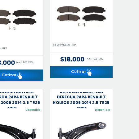
SKU:
PN2801-IRP
1-NET
$18.000
incl. IVA 19%
8.000
incl. IVA 19%
Cotizar
Cotizar
DEJA DELANTERA
BANDEJA DELANTERA
RDA PARA RENAULT
DERECHA PARA RENAULT
2009 2014 2.5 TR25
KOLEOS 2009 2014 2.5 TR25
4WD
4WD
Disponible
Disponible