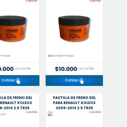
A pedido
A pedido
7-FRAM
SKU:
PH6607-FRAM
0.000
$10.000
incl. IVA 19%
incl. IVA 19%
Cotizar
Cotizar
LLA DE FRENO DEL
PASTILLA DE FRENO DEL
 RENAULT KOLEOS
PARA RENAULT KOLEOS
9-2014 2.5 TR25
2009-2014 2.5 TR25
A pedido
A pedido