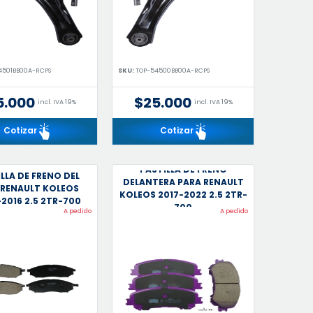
4501BB00A-RCPS
SKU:
TOP-54500BB00A-RCPS
5.000
$25.000
incl. IVA 19%
incl. IVA 19%
Cotizar
Cotizar
PASTILLA DE FRENO
LLA DE FRENO DEL
DELANTERA PARA RENAULT
 RENAULT KOLEOS
KOLEOS 2017-2022 2.5 2TR-
2016 2.5 2TR-700
700
A pedido
A pedido