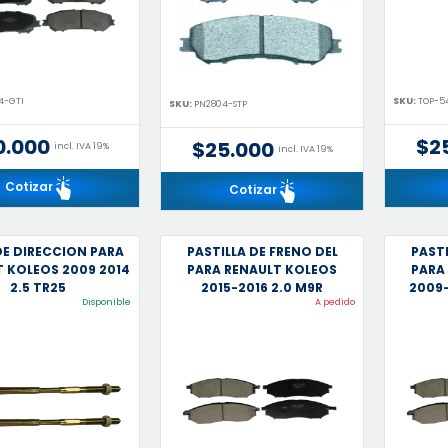
4-GTI
SKU:
TOP-5
SKU:
PN2804-STP
0.000
$2
$25.000
incl. IVA 19%
incl. IVA 19%
Cotizar
Cotizar
DE DIRECCION PARA
PASTILLA DE FRENO DEL
PASTI
 KOLEOS 2009 2014
PARA RENAULT KOLEOS
PARA
2.5 TR25
2015-2016 2.0 M9R
2009-
Disponible
A pedido