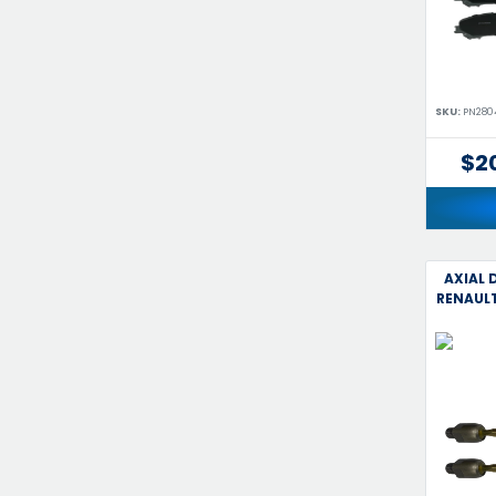
SKU:
PN280
$2
AXIAL 
RENAULT