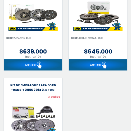
SKU:
2224526-LUK
SKU:
4C117C559AA-LUK
$639.000
$645.000
incl. IVA 19%
incl. IVA 19%
Cotizar
Cotizar
KIT DE EMBRAGUE PARA FORD
TRANSIT 2006 2014 2.4 TDCI
A pedido