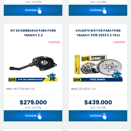
incl. IVA 19%
incl. IVA 19%
Cotizar
Cotizar
KIT DE EMBRAGUE PARA FORD
VOLANTE MOTOR PARA FORD
TRANSIT 2.2
TRANSIT 2015 2023 2.2 TDCI
A pedido
A pedido
SKU:
BK217540BB-LUK
SKU:
2224526-LUK
$279.000
$439.000
incl. IVA 19%
incl. IVA 19%
Cotizar
Cotizar