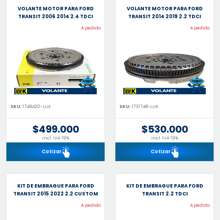
VOLANTE MOTOR PARA FORD
VOLANTE MOTOR PARA FORD
TRANSIT 2006 2014 2.4 TDCI
TRANSIT 2014 2019 2.2 TDCI
A pedido
A pedido
SKU:
1748420-LUK
SKU:
1731748-LUK
$499.000
$530.000
incl. IVA 19%
incl. IVA 19%
Cotizar
Cotizar
KIT DE EMBRAGUE PARA FORD
KIT DE EMBRAGUE PARA FORD
TRANSIT 2015 2022 2.2 CUSTOM
TRANSIT 2.2 TDCI
A pedido
A pedido