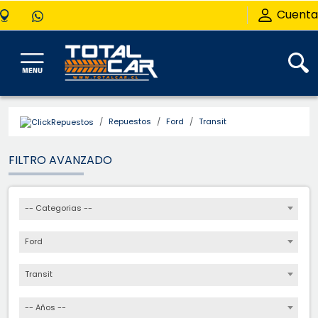
Cuenta
Repuestos
Ford
Transit
FILTRO AVANZADO
-- Categorias --
Ford
Transit
-- Años --