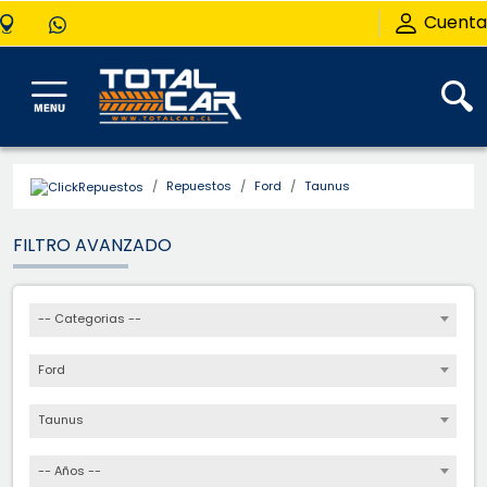
Cuenta
Repuestos
Ford
Taunus
FILTRO AVANZADO
-- Categorias --
Ford
Taunus
-- Años --