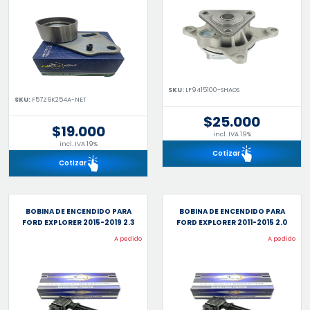
SKU:
LF9415100-SHAOS
SKU:
F57Z6K254A-NET
$25.000
$19.000
incl. IVA 19%
incl. IVA 19%
Cotizar
Cotizar
BOBINA DE ENCENDIDO PARA
BOBINA DE ENCENDIDO PARA
FORD EXPLORER 2015-2019 2.3
FORD EXPLORER 2011-2015 2.0
A pedido
A pedido