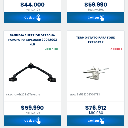
$44.000
$59.990
incl. IVA 19%
incl. IVA 19%
Cotizar
Cotizar
BANDEJA SUPERIOR DERECHA
TERMOSTATO PARA FORD
PARA FORD EXPLORER 2001 2003
EXPLORER
4.0
Disponible
A pedido
SKU:
TOP-1F2034211B-RCPS
SKU:
64566256709733
$59.990
$76.912
$80.960
incl. IVA 19%
incl. IVA 19%
Cotizar
Cotizar