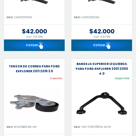
SKU:
CM5Z12029K
SKU:
CM5Z12029K
$42.000
$42.000
incl. IVA 19%
incl. IVA 19%
Cotizar
Cotizar
BANDEJA SUPERIOR IZQUIERDA
TENSOR DE CORREA PARA FORD
PARA FORD EXPLORER 2001 2003
EXPLORER 2011 2019 3.5
4.0
A pedido
Disponible
SKU:
BT4Z6B209B-IRP
SKU:
TOP-1F6035211A-RCPS