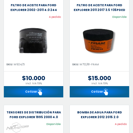
FILTRO DE ACEITE PARA FORD
FILTRO DE ACEITE PARA FORD
EXPLORER 2002-2011 4.0 244
EXPLORER 2011 2017 3.5 T35PDED
A pedido
Disponible
SKU:
W924/5
SKU:
W712/81-FRAM
$10.000
$15.000
incl. IVA 19%
incl. IVA 19%
Cotizar
Cotizar
TENSORES DE DISTRIBUCIÓN PARA
BOMBA DE AGUA PARA FORD
FORD EXPLORER 1995 2000 4.0
EXPLORER 2012 2015 2.0
Disponible
A pedido