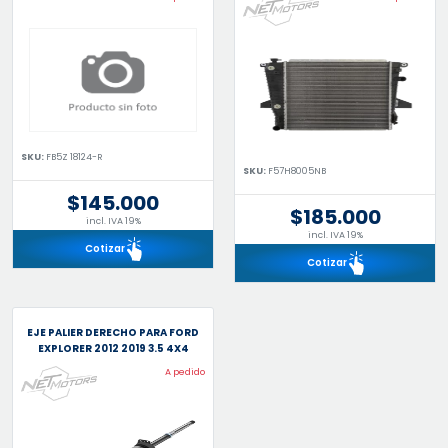
SKU:
FB5Z 18124-R
SKU:
F57H8005NB
$145.000
$185.000
incl. IVA 19%
incl. IVA 19%
Cotizar
Cotizar
EJE PALIER DERECHO PARA FORD
EXPLORER 2012 2019 3.5 4X4
A pedido