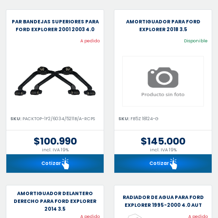
PAR BANDEJAS SUPERIORES PARA
AMORTIGUADOR PARA FORD
FORD EXPLORER 2001 2003 4.0
EXPLORER 2018 3.5
A pedido
Disponible
SKU:
PACKTOP-1F2/6034/5211B/A-RCPS
SKU:
FB5Z 18124-G
$100.990
$145.000
incl. IVA 19%
incl. IVA 19%
Cotizar
Cotizar
AMORTIGUADOR DELANTERO
RADIADOR DE AGUA PARA FORD
DERECHO PARA FORD EXPLORER
EXPLORER 1995-2000 4.0 AUT
2014 3.5
A pedido
A pedido