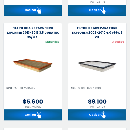
incl. IVA 19%
Cotizar
Cotizar
FILTRO DE AIRE PARA FORD
FILTRO DE AIRE PARA FORD
EXPLORER 2013-2016 3.5 DURATEC
EXPLORER 2002-2010 4.0 V99X 6
35/MZI
CIL
Disponible
A pedido
SKU:
65033182735951
SKU:
65033182973039
$5.600
$9.100
incl. IVA 19%
incl. IVA 19%
Cotizar
Cotizar