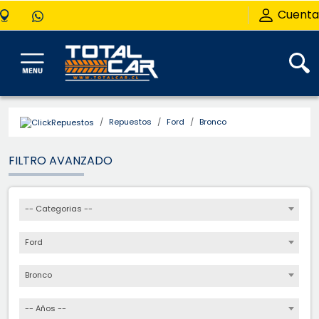
Cuenta
Repuestos
Ford
Bronco
FILTRO AVANZADO
-- Categorias --
Ford
Bronco
-- Años --