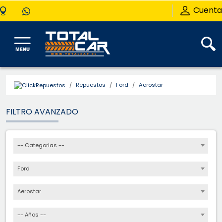
Cuenta
Repuestos
Ford
Aerostar
FILTRO AVANZADO
-- Categorias --
Ford
Aerostar
-- Años --