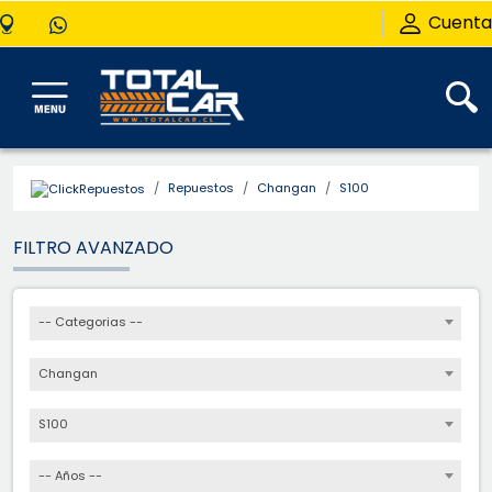
Cuenta
Repuestos
Changan
S100
FILTRO AVANZADO
-- Categorias --
Changan
S100
-- Años --