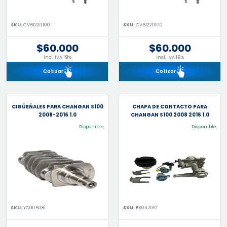
SKU:
CV61220100
SKU:
CV61220100
$60.000
$60.000
incl. IVA 19%
incl. IVA 19%
Cotizar
Cotizar
CIGÜEÑALES PARA CHANGAN S100
CHAPA DE CONTACTO PARA
2008-2016 1.0
CHANGAN S100 2008 2016 1.0
Disponible
Disponible
SKU:
YC006081
SKU:
BX037010