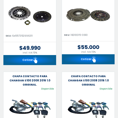
SKU:
16010015-0610
SKU:
64557352996311
$55.000
$49.990
incl. IVA 19%
incl. IVA 19%
Cotizar
Cotizar
CHAPA CONTACTO PARA
CHAPA CONTACTO PARA
CHANGAN S100 2008 2016 1.0
CHANGAN S100 2008 2016 1.0
ORIGINAL.
ORIGINAL
Disponible
Disponible