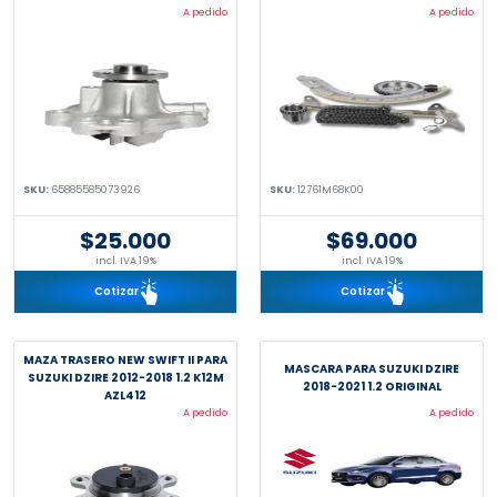
A pedido
A pedido
SKU:
65885585073926
SKU:
12761M68K00
$25.000
$69.000
incl. IVA 19%
incl. IVA 19%
Cotizar
Cotizar
MAZA TRASERO NEW SWIFT II PARA
MASCARA PARA SUZUKI DZIRE
SUZUKI DZIRE 2012-2018 1.2 K12M
2018-2021 1.2 ORIGINAL
AZL412
A pedido
A pedido