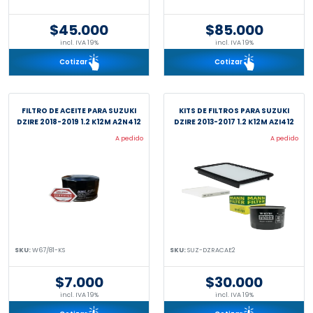
$45.000
$85.000
incl. IVA 19%
incl. IVA 19%
Cotizar
Cotizar
FILTRO DE ACEITE PARA SUZUKI
KITS DE FILTROS PARA SUZUKI
DZIRE 2018-2019 1.2 K12M A2N412
DZIRE 2013-2017 1.2 K12M AZI412
A pedido
A pedido
SKU:
W67/81-KS
SKU:
SUZ-DZRACAE2
$7.000
$30.000
incl. IVA 19%
incl. IVA 19%