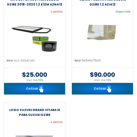
DZIRE 2018-2020 1.2 K12M A2N412
DZIRE 1.2 AZI412
A pedido
Disponible
SKU:
SUZ-DZRACAE1
SKU:
84541M75L00
$25.000
$90.000
incl. IVA 19%
incl. IVA 19%
Cotizar
Cotizar
LOGO SUZUKI GRAND VITARA III
PARA SUZUKI DZIRE
A pedido