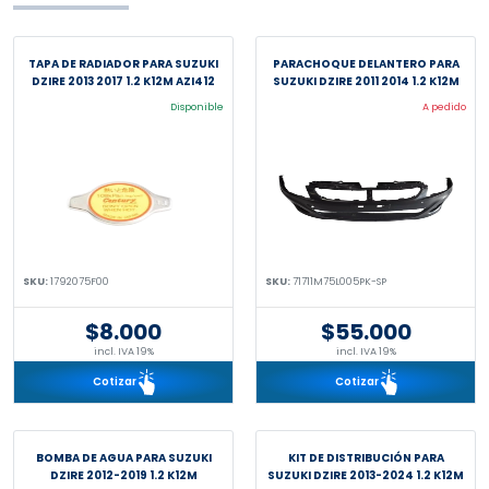
TAPA DE RADIADOR PARA SUZUKI
PARACHOQUE DELANTERO PARA
DZIRE 2013 2017 1.2 K12M AZI412
SUZUKI DZIRE 2011 2014 1.2 K12M
Disponible
A pedido
SKU:
1792075F00
SKU:
71711M75L005PK-SP
$8.000
$55.000
incl. IVA 19%
incl. IVA 19%
Cotizar
Cotizar
BOMBA DE AGUA PARA SUZUKI
KIT DE DISTRIBUCIÓN PARA
DZIRE 2012-2019 1.2 K12M
SUZUKI DZIRE 2013-2024 1.2 K12M