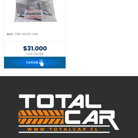
SKU:
77811-65J00-0PG
$31.000
incl. IVA 19%
Cotizar