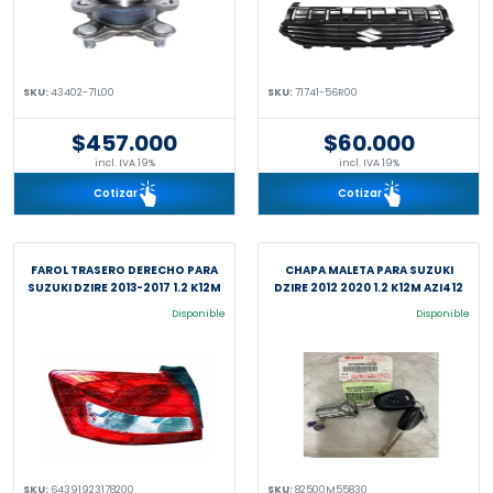
SKU:
43402-71L00
SKU:
71741-56R00
$457.000
$60.000
incl. IVA 19%
incl. IVA 19%
Cotizar
Cotizar
FAROL TRASERO DERECHO PARA
CHAPA MALETA PARA SUZUKI
SUZUKI DZIRE 2013-2017 1.2 K12M
DZIRE 2012 2020 1.2 K12M AZI412
Disponible
Disponible
SKU:
64391923178200
SKU:
82500M55830