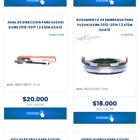
Cotizar
Cotizar
RODAMIENTO DE EMBRAGUE PARA
AXIAL DE DIRECCION PARA SUZUKI
SUZUKI DZIRE 2012-2014 1.2 K12M
DZIRE 2013-2017 1.2 K12M AZI412
AZI412
Disponible
A pedido
SKU:
4883068L00-2CTR
SKU:
500092610-3NET
$20.000
$18.000
incl. IVA 19%
incl. IVA 19%
Cotizar
Cotizar
KITS DE FILTROS PARA SUZUKI
VIDRIO PUERTA PARA SUZUKI