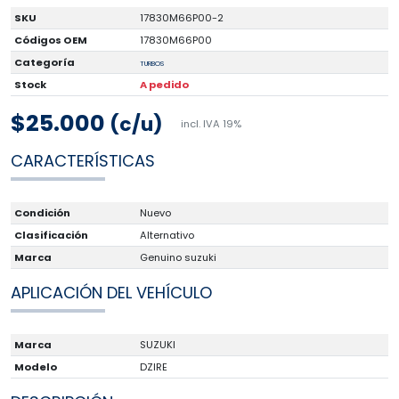
SKU
17830M66P00-2
Códigos OEM
17830M66P00
Categoría
TURBOS
Stock
A pedido
$25.000
(c/u)
incl. IVA 19%
CARACTERÍSTICAS
Condición
Nuevo
Clasificación
Alternativo
Marca
Genuino suzuki
APLICACIÓN DEL VEHÍCULO
Marca
SUZUKI
Modelo
DZIRE