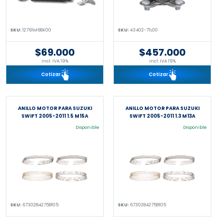
SKU:
12761M68K00
SKU:
43402-71L00
$69.000
$457.000
incl. IVA 19%
incl. IVA 19%
Cotizar
Cotizar
ANILLO MOTOR PARA SUZUKI
ANILLO MOTOR PARA SUZUKI
SWIFT 2005-2011 1.5 M15A
SWIFT 2005-2011 1.3 M13A
Disponible
Disponible
SKU:
67302842758105
SKU:
67302842758105