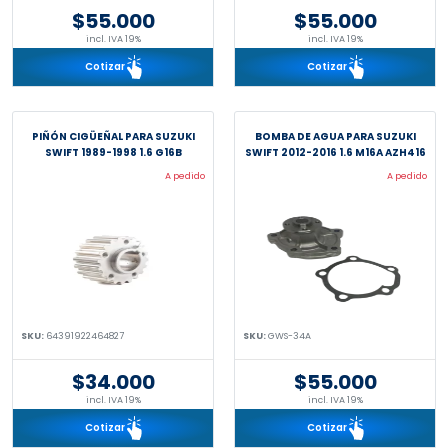
$55.000
$55.000
incl. IVA 19%
incl. IVA 19%
Cotizar
Cotizar
PIÑÓN CIGÜEÑAL PARA SUZUKI
BOMBA DE AGUA PARA SUZUKI
SWIFT 1989-1998 1.6 G16B
SWIFT 2012-2016 1.6 M16A AZH416
A pedido
A pedido
SKU:
64391922464827
SKU:
GWS-34A
$34.000
$55.000
incl. IVA 19%
incl. IVA 19%
Cotizar
Cotizar