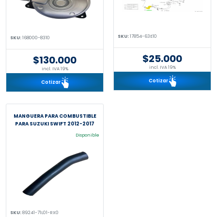
SKU:
17854-63E10
SKU:
168000-8310
$25.000
$130.000
incl. IVA 19%
incl. IVA 19%
Cotizar
Cotizar
MANGUERA PARA COMBUSTIBLE
PARA SUZUKI SWIFT 2012-2017
Disponible
SKU:
89241-71L01-RX0