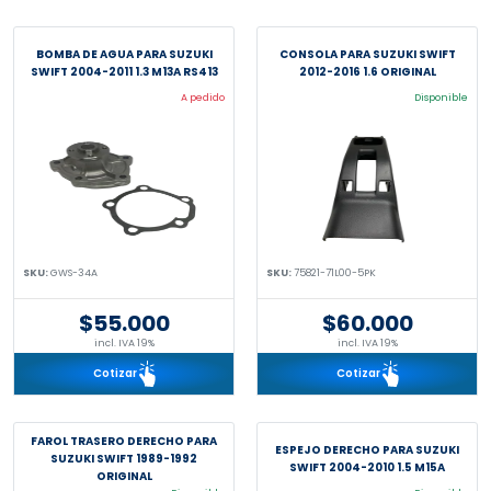
BOMBA DE AGUA PARA SUZUKI
CONSOLA PARA SUZUKI SWIFT
SWIFT 2004-2011 1.3 M13A RS413
2012-2016 1.6 ORIGINAL
A pedido
Disponible
SKU:
GWS-34A
SKU:
75821-71L00-5PK
$55.000
$60.000
incl. IVA 19%
incl. IVA 19%
Cotizar
Cotizar
FAROL TRASERO DERECHO PARA
ESPEJO DERECHO PARA SUZUKI
SUZUKI SWIFT 1989-1992
SWIFT 2004-2010 1.5 M15A
ORIGINAL