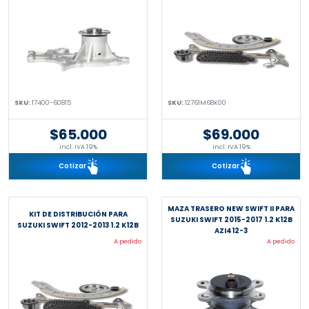
SKU:
17400-60815
SKU:
12761M68K00
$65.000
$69.000
incl. IVA 19%
incl. IVA 19%
Cotizar
Cotizar
MAZA TRASERO NEW SWIFT II PARA
KIT DE DISTRIBUCIÓN PARA
SUZUKI SWIFT 2015-2017 1.2 K12B
SUZUKI SWIFT 2012-2013 1.2 K12B
AZI412-3
A pedido
A pedido