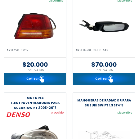
Disponible
Disponible
SKU:
220-32251
SKU:
84701-63J00-5PK
$20.000
$70.000
incl. IVA 19%
incl. IVA 19%
Cotizar
Cotizar
MOTORES
MANGUERAS DE RADIADOR PARA
ELECTROVENTILADORES PARA
SUZUKI SWIFT 1.3 SF413
SUZUKI SWIFT 2005-2017
A pedido
Disponible