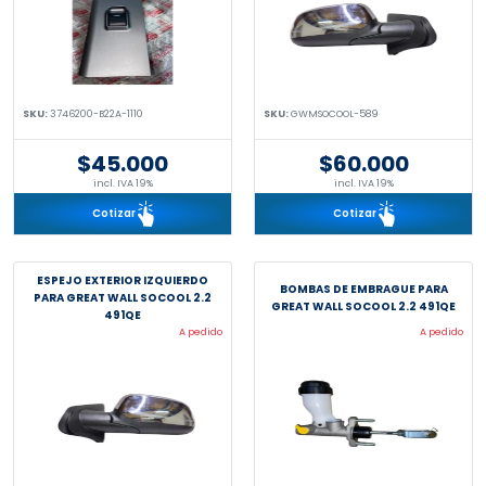
SKU:
3746200-B22A-1110
SKU:
GWMSOCOOL-589
$45.000
$60.000
incl. IVA 19%
incl. IVA 19%
Cotizar
Cotizar
ESPEJO EXTERIOR IZQUIERDO
BOMBAS DE EMBRAGUE PARA
PARA GREAT WALL SOCOOL 2.2
GREAT WALL SOCOOL 2.2 491QE
491QE
A pedido
A pedido