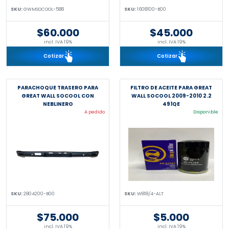
SKU:
GWMSOCOOL-588
SKU:
1608100-B00
$60.000
$45.000
incl. IVA 19%
incl. IVA 19%
Cotizar
Cotizar
PARACHOQUE TRASERO PARA
FILTRO DE ACEITE PARA GREAT
GREAT WALL SOCOOL CON
WALL SOCOOL 2009-2010 2.2
NEBLINERO
491QE
A pedido
Disponible
SKU:
2804200-B00
SKU:
W818/4-ALT
$75.000
$5.000
incl. IVA 19%
incl. IVA 19%