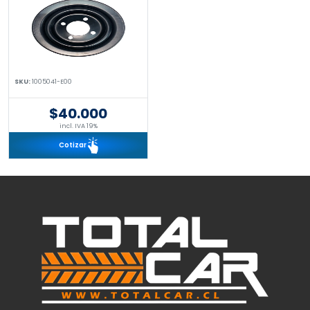
SKU:
1005041-E00
$40.000
incl. IVA 19%
Cotizar