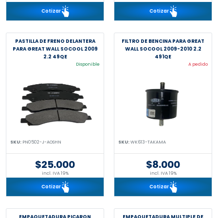
Cotizar
Cotizar
PASTILLA DE FRENO DELANTERA
FILTRO DE BENCINA PARA GREAT
PARA GREAT WALL SOCOOL 2009
WALL SOCOOL 2009-2010 2.2
2.2 49QE
491QE
Disponible
A pedido
SKU:
PN0502-J-AOSHN
SKU:
WK613-TAKAMA
$25.000
$8.000
incl. IVA 19%
incl. IVA 19%
Cotizar
Cotizar
EMPAQUETADURA PICARON
EMPAQUETADURA MULTIPLE DE