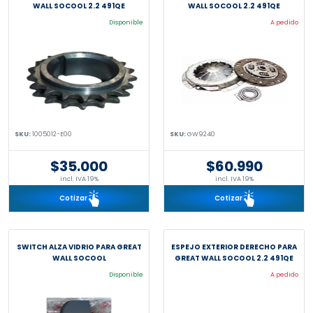
WALL SOCOOL 2.2 491QE
WALL SOCOOL 2.2 491QE
Disponible
A pedido
SKU:
1005012-E00
SKU:
GW9240
$35.000
$60.990
incl. IVA 19%
incl. IVA 19%
Cotizar
Cotizar
SWITCH ALZA VIDRIO PARA GREAT
ESPEJO EXTERIOR DERECHO PARA
WALL SOCOOL
GREAT WALL SOCOOL 2.2 491QE
Disponible
A pedido