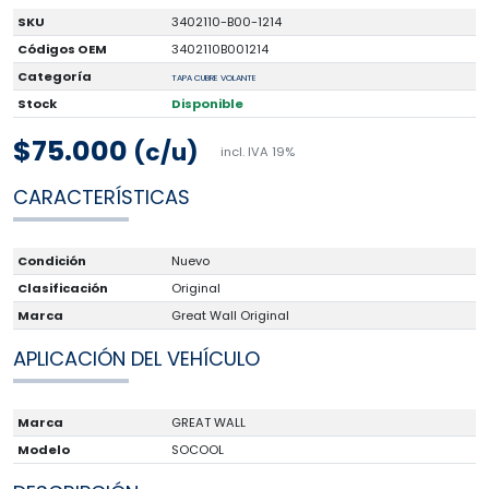
SKU
3402110-B00-1214
Códigos OEM
3402110B001214
Categoría
TAPA CUBRE VOLANTE
Stock
Disponible
$75.000
(c/u)
incl. IVA 19%
CARACTERÍSTICAS
Condición
Nuevo
Clasificación
Original
Marca
Great Wall Original
APLICACIÓN DEL VEHÍCULO
Marca
GREAT WALL
Modelo
SOCOOL