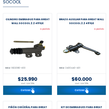
SOCOOL
CILINDRO EMBRAGUE PARA GREAT
BRAZO AUXILIAR PARA GREAT WALL
WALL SOCOOL 2.2 491QE
SOCOOL 2.2 491QE
A pedido
A pedido
SKU:
1602080-E00
SKU:
3400440-D01
$25.990
$60.000
incl. IVA 19%
incl. IVA 19%
Cotizar
Cotizar
PIÑÓN CIGÜEÑAL PARA GREAT
KIT DE EMBRAGUES PARA GREAT