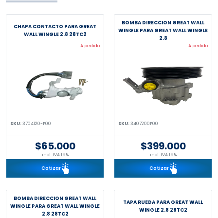
BOMBA DIRECCION GREAT WALL
CHAPA CONTACTO PARA GREAT
WINGLE PARA GREAT WALL WINGLE
WALL WINGLE 2.8 28TC2
2.8
A pedido
A pedido
SKU:
3704120-P00
SKU:
3407200P00
$65.000
$399.000
incl. IVA 19%
incl. IVA 19%
Cotizar
Cotizar
BOMBA DIRECCION GREAT WALL
TAPA RUEDA PARA GREAT WALL
WINGLE PARA GREAT WALL WINGLE
WINGLE 2.8 28TC2
2.8 28TC2