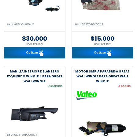
SKU:
4116110-P00-A1
SKU:
3735020K00C2
$30.000
$15.000
incl. IVA 19%
incl. IVA 19%
Cotizar
Cotizar
MANILLA INTERIOR DELANTERO
MOTOR LIMPIA PARABRISA GREAT
IZQUIERDO WINGLE 5 PARA GREAT
WALL WINGLE PARA GREAT WALL
WALL WINGLE
WINGLE
Disponible
A pedido
SKU:
6105160P000804