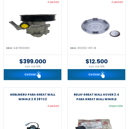
A pedido
A pedido
SKU:
3407200P00
SKU:
3102102-P01-B1
$399.000
$12.500
incl. IVA 19%
incl. IVA 19%
Cotizar
Cotizar
NEBLINERO PARA GREAT WALL
RELAY GREAT WALL HOVER 2.4
WINGLE 2.8 28TC2
PARA GREAT WALL WINGLE
A pedido
Disponible