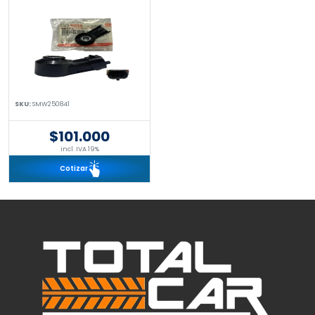
SKU:
SMW250841
$101.000
incl. IVA 19%
Cotizar