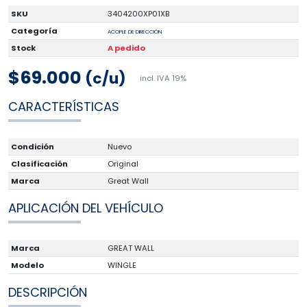
SKU
3404200XP01XB
Categoría
ACOPLE DE DIRECCIÓN
Stock
A pedido
$69.000
(c/u)
incl. IVA 19%
CARACTERÍSTICAS
Condición
Nuevo
Clasificación
Original
Marca
Great Wall
APLICACIÓN DEL VEHÍCULO
Marca
GREAT WALL
Modelo
WINGLE
DESCRIPCIÓN