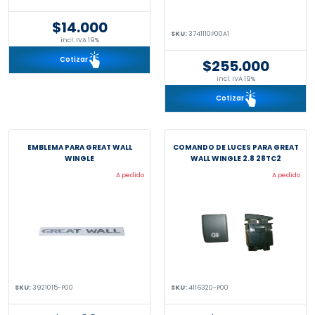
$14.000
SKU:
3741110P00A1
incl. IVA 19%
Cotizar
$255.000
incl. IVA 19%
Cotizar
EMBLEMA PARA GREAT WALL
COMANDO DE LUCES PARA GREAT
WINGLE
WALL WINGLE 2.8 28TC2
A pedido
A pedido
SKU:
3921015-P00
SKU:
4116320-P00