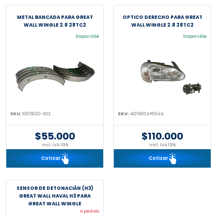
METAL BANCADA PARA GREAT
OPTICO DERECHO PARA GREAT
WALL WINGLE 2.8 28TC2
WALL WINGLE 2.8 28TC2
Disponible
Disponible
SKU:
1005020-E02
SKU:
4121600XP00XA
$55.000
$110.000
incl. IVA 19%
incl. IVA 19%
Cotizar
Cotizar
SENSOR DE DETONACIÃN (H3)
GREAT WALL HAVAL H3 PARA
GREAT WALL WINGLE
A pedido