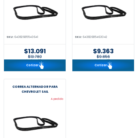
SKU:
64382685543641
SKU:
64382685463042
$13.091
$9.363
$13.780
$9.856
incl. IVA 19%
incl. IVA 19%
Cotizar
Cotizar
CORREA ALTERNADOR PARA
CHEVROLET SAIL
A pedido