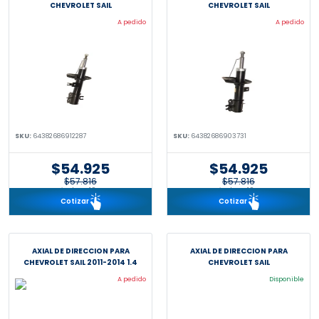
CHEVROLET SAIL
CHEVROLET SAIL
A pedido
A pedido
SKU:
64382686912287
SKU:
64382686903731
$54.925
$54.925
$57.816
$57.816
incl. IVA 19%
incl. IVA 19%
Cotizar
Cotizar
AXIAL DE DIRECCION PARA
AXIAL DE DIRECCION PARA
CHEVROLET SAIL 2011-2014 1.4
CHEVROLET SAIL
A pedido
Disponible