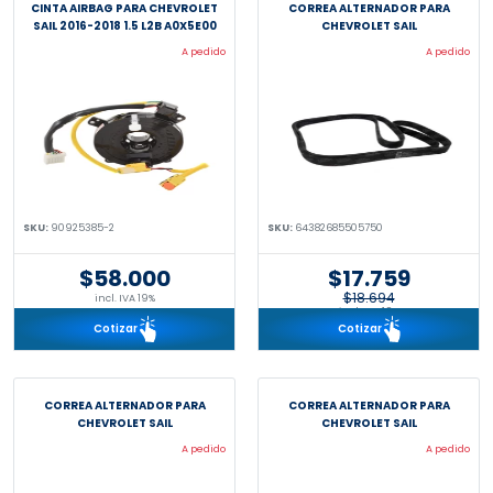
CINTA AIRBAG PARA CHEVROLET
CORREA ALTERNADOR PARA
SAIL 2016-2018 1.5 L2B A0X5E00
CHEVROLET SAIL
A pedido
A pedido
SKU:
90925385-2
SKU:
64382685505750
$58.000
$17.759
$18.694
incl. IVA 19%
incl. IVA 19%
Cotizar
Cotizar
CORREA ALTERNADOR PARA
CORREA ALTERNADOR PARA
CHEVROLET SAIL
CHEVROLET SAIL
A pedido
A pedido