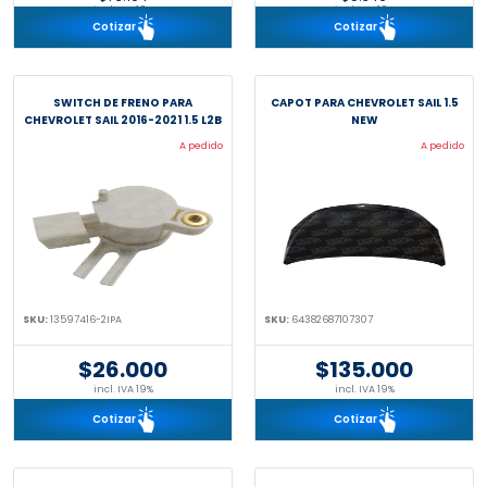
incl. IVA 19%
incl. IVA 19%
Cotizar
Cotizar
SWITCH DE FRENO PARA
CAPOT PARA CHEVROLET SAIL 1.5
CHEVROLET SAIL 2016-2021 1.5 L2B
NEW
A pedido
A pedido
SKU:
13597416-2IPA
SKU:
64382687107307
$26.000
$135.000
incl. IVA 19%
incl. IVA 19%
Cotizar
Cotizar