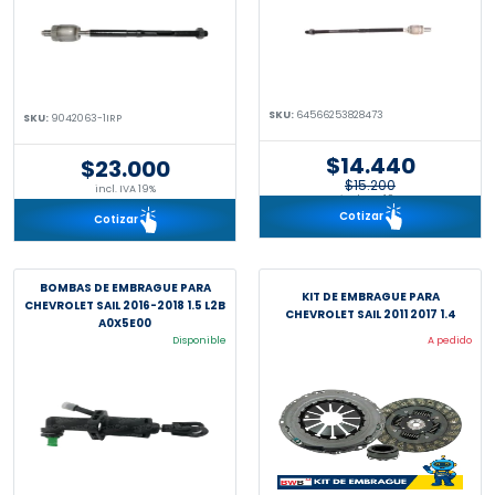
SKU:
64566253828473
SKU:
9042063-1IRP
$14.440
$23.000
$15.200
incl. IVA 19%
incl. IVA 19%
Cotizar
Cotizar
BOMBAS DE EMBRAGUE PARA
KIT DE EMBRAGUE PARA
CHEVROLET SAIL 2016-2018 1.5 L2B
CHEVROLET SAIL 2011 2017 1.4
A0X5E00
Disponible
A pedido