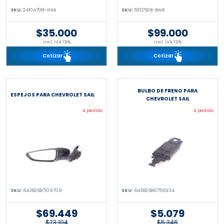
SKU:
24104708-IPAR
SKU:
510250B-BWB
$35.000
$99.000
incl. IVA 19%
incl. IVA 19%
Cotizar
Cotizar
BULBO DE FRENO PARA
ESPEJOS PARA CHEVROLET SAIL
CHEVROLET SAIL
A pedido
A pedido
SKU:
64382687109709
SKU:
64382686756934
$69.449
$5.079
$73.104
$5.346