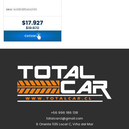
SKU:
64382685464396
$17.927
$18.870
incl. IVA 19%
Cotizar
+56 996 186 138
totalcarcl@gmail.com
6 Oriente 1135 Local C, Viña del Mar