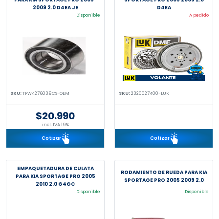
2009 2.0 D4EA JE
D4EA
Disponible
A pedido
SKU:
TPW4276039CS-OEM
SKU:
2320027400-LUK
$20.990
incl. IVA 19%
Cotizar
Cotizar
EMPAQUETADURA DE CULATA
RODAMIENTO DE RUEDA PARA KIA
PARA KIA SPORTAGE PRO 2005
SPORTAGE PRO 2005 2009 2.0
2010 2.0 G4GC
Disponible
Disponible