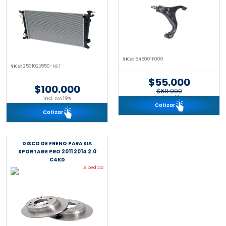
SKU:
545001F000
SKU:
253102S550-NET
$55.000
$100.000
$60.000
incl. IVA 19%
incl. IVA 19%
Cotizar
Cotizar
DISCO DE FRENO PARA KIA
SPORTAGE PRO 2011 2014 2.0
C4KD
A pedido