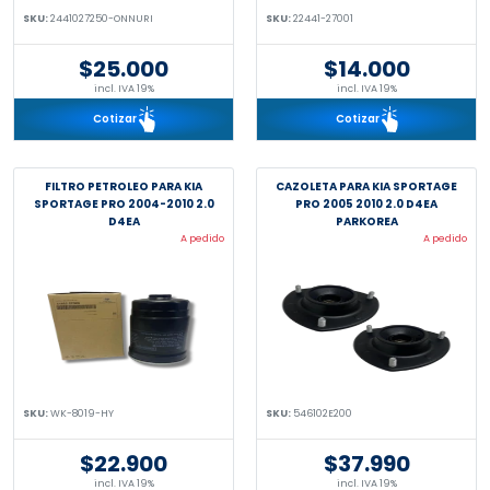
SKU:
2441027250-ONNURI
SKU:
22441-27001
$25.000
$14.000
incl. IVA 19%
incl. IVA 19%
Cotizar
Cotizar
FILTRO PETROLEO PARA KIA
CAZOLETA PARA KIA SPORTAGE
SPORTAGE PRO 2004-2010 2.0
PRO 2005 2010 2.0 D4EA
D4EA
PARKOREA
A pedido
A pedido
SKU:
WK-8019-HY
SKU:
546102E200
$22.900
$37.990
incl. IVA 19%
incl. IVA 19%