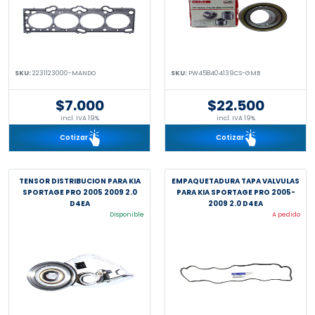
SKU:
2231123000-MANDO
SKU:
PW458404139CS-GMB
$7.000
$22.500
incl. IVA 19%
incl. IVA 19%
Cotizar
Cotizar
TENSOR DISTRIBUCION PARA KIA
EMPAQUETADURA TAPA VALVULAS
SPORTAGE PRO 2005 2009 2.0
PARA KIA SPORTAGE PRO 2005-
D4EA
2009 2.0 D4EA
Disponible
A pedido