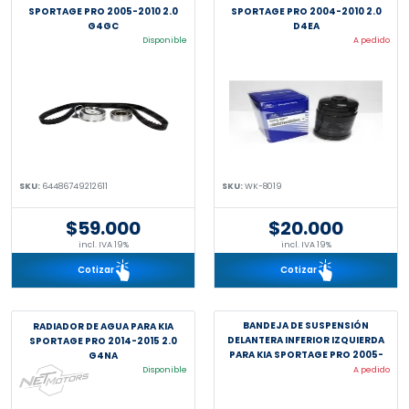
SPORTAGE PRO 2005-2010 2.0
SPORTAGE PRO 2004-2010 2.0
G4GC
D4EA
Disponible
A pedido
SKU:
64486749212611
SKU:
WK-8019
$59.000
$20.000
incl. IVA 19%
incl. IVA 19%
Cotizar
Cotizar
BANDEJA DE SUSPENSIÓN
RADIADOR DE AGUA PARA KIA
DELANTERA INFERIOR IZQUIERDA
SPORTAGE PRO 2014-2015 2.0
PARA KIA SPORTAGE PRO 2005-
G4NA
2010 2.0 D4EA DIESEL
Disponible
A pedido