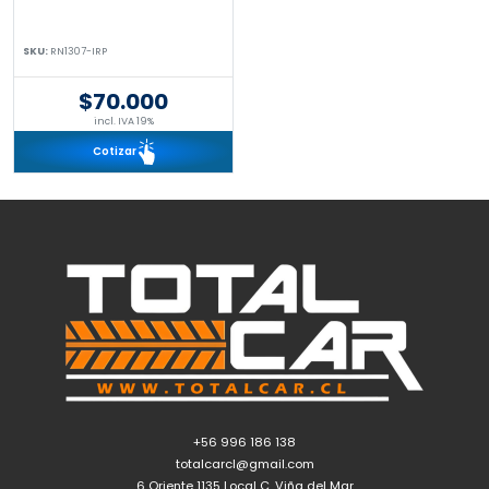
SKU:
RN1307-IRP
$70.000
incl. IVA 19%
Cotizar
+56 996 186 138
totalcarcl@gmail.com
6 Oriente 1135 Local C, Viña del Mar