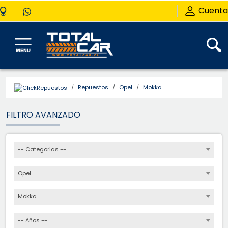
Cuenta
Repuestos
Opel
Mokka
FILTRO AVANZADO
-- Categorias --
Opel
Mokka
-- Años --