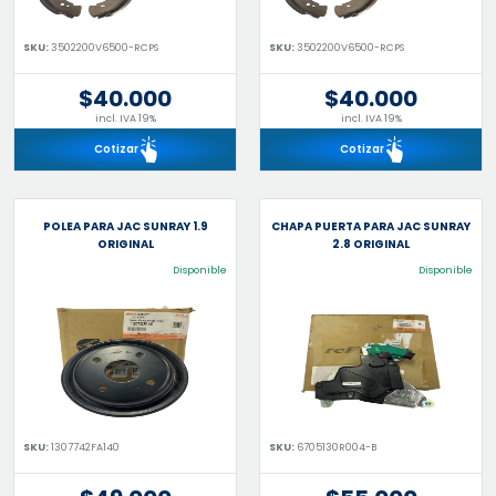
SKU:
3502200V6500-RCPS
SKU:
3502200V6500-RCPS
$40.000
$40.000
incl. IVA 19%
incl. IVA 19%
Cotizar
Cotizar
POLEA PARA JAC SUNRAY 1.9
CHAPA PUERTA PARA JAC SUNRAY
ORIGINAL
2.8 ORIGINAL
Disponible
Disponible
SKU:
1307742FA140
SKU:
6705130R004-B