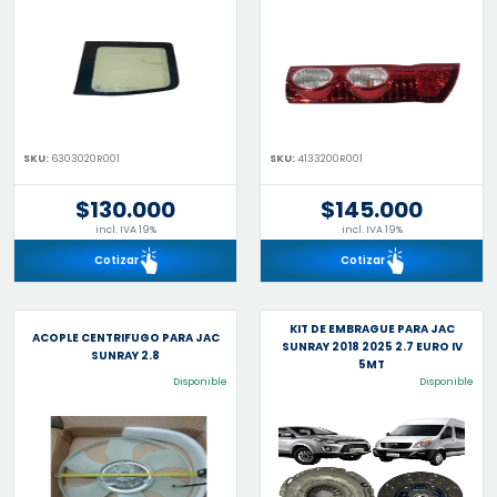
SKU:
6303020R001
SKU:
4133200R001
$130.000
$145.000
incl. IVA 19%
incl. IVA 19%
Cotizar
Cotizar
KIT DE EMBRAGUE PARA JAC
ACOPLE CENTRIFUGO PARA JAC
SUNRAY 2018 2025 2.7 EURO IV
SUNRAY 2.8
5MT
Disponible
Disponible