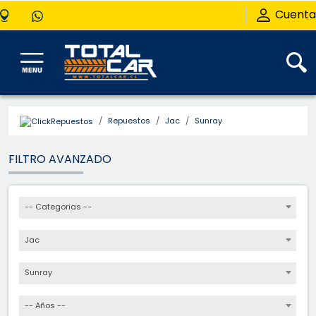
Cuenta
Repuestos
Jac
Sunray
FILTRO AVANZADO
-- Categorias --
Jac
Sunray
-- Años --