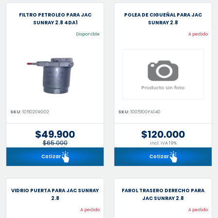
FILTRO PETROLEO PARA JAC
POLEA DE CIGUEÑAL PARA JAC
SUNRAY 2.8 4DA1
SUNRAY 2.8
Disponible
A pedido
SKU:
105020R002
SKU:
1005100FA140
$49.900
$120.000
$65.000
incl. IVA 19%
incl. IVA 19%
Cotizar
Cotizar
VIDRIO PUERTA PARA JAC SUNRAY
FAROL TRASERO DERECHO PARA
2.8
JAC SUNRAY 2.8
A pedido
A pedido