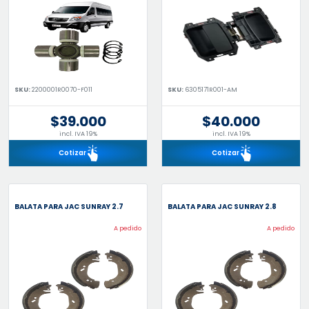
SKU:
2200001R0070-F011
SKU:
6305171R001-AM
$39.000
$40.000
incl. IVA 19%
incl. IVA 19%
Cotizar
Cotizar
BALATA PARA JAC SUNRAY 2.7
BALATA PARA JAC SUNRAY 2.8
A pedido
A pedido