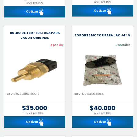
incl. IVA 19%
incl. IVA 19%
Cotizar
Cotizar
BULBO DE TEMPERATURA PARA
SOPORTE MOTOR PARA JAC J4 1.5
JAC J4 ORIGINAL
A pedido
Disponible
SKU:
S1026L21153-00013
SKU:
1001841U8510XA
$35.000
$40.000
incl. IVA 19%
incl. IVA 19%
Cotizar
Cotizar