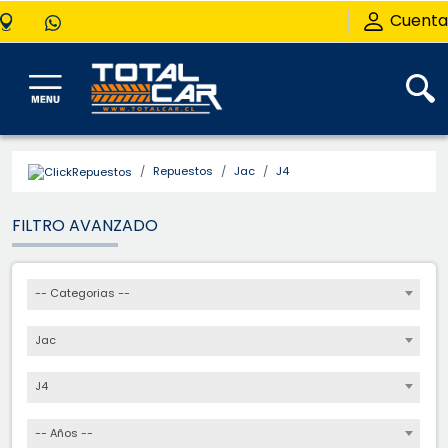
Cuenta
Repuestos
Jac
J4
FILTRO AVANZADO
-- Categorias --
Jac
J4
-- Años --