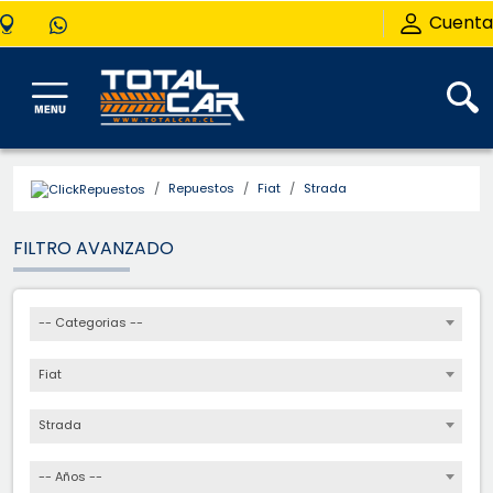
Cuenta
Repuestos
Fiat
Strada
FILTRO AVANZADO
-- Categorias --
Fiat
Strada
-- Años --