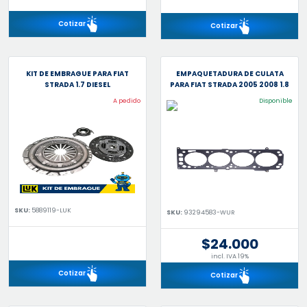
Cotizar
Cotizar
KIT DE EMBRAGUE PARA FIAT
EMPAQUETADURA DE CULATA
STRADA 1.7 DIESEL
PARA FIAT STRADA 2005 2008 1.8
A pedido
Disponible
SKU:
5889119-LUK
SKU:
93294583-WUR
$24.000
incl. IVA 19%
Cotizar
Cotizar