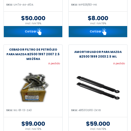
SKU:
UH74-44-410A
SKU:
WP928/83-HK
$50.000
$8.000
incl. IVA 19%
incl. IVA 19%
Cotizar
Cotizar
CEBADOR FILTRO DE PETRÓLEO
AMORTIGUADOR PARA MAZDA
PARA MAZDA B2500 1997 2007 2.5
B2500 1999 2003 2.5 WL
MD25NA
A pedido
A pedido
SKU:
WL-81-13-ZA0
SKU:
485313D110-2KYB
$99.000
$59.000
incl. IVA 19%
incl. IVA 19%