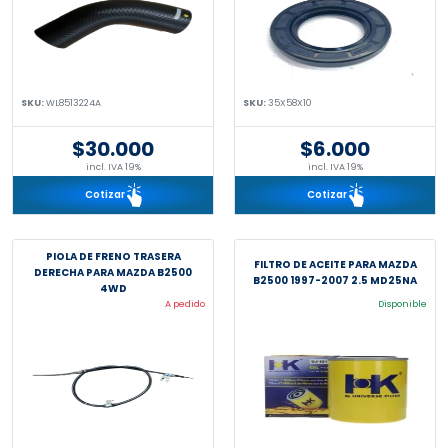
SKU:
WL8513224A
SKU:
35X58X10
$30.000
$6.000
incl. IVA 19%
incl. IVA 19%
Cotizar
Cotizar
PIOLA DE FRENO TRASERA
FILTRO DE ACEITE PARA MAZDA
DERECHA PARA MAZDA B2500
B2500 1997-2007 2.5 MD25NA
4WD
A pedido
Disponible