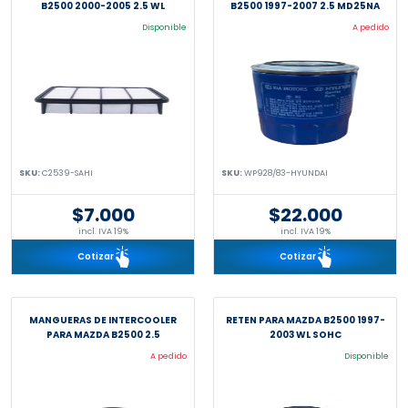
B2500 2000-2005 2.5 WL
B2500 1997-2007 2.5 MD25NA
Disponible
A pedido
SKU:
C2539-SAHI
SKU:
WP928/83-HYUNDAI
$7.000
$22.000
incl. IVA 19%
incl. IVA 19%
Cotizar
Cotizar
MANGUERAS DE INTERCOOLER
RETEN PARA MAZDA B2500 1997-
PARA MAZDA B2500 2.5
2003 WL SOHC
A pedido
Disponible