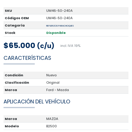
SKU
UM46-50-240A
Códigos OEM
UM46-50-240A
Categoría
REFUERZOS PARACHOQUES
Stock
Disponible
$65.000
(c/u)
incl. IVA 19%
CARACTERÍSTICAS
Condición
Nuevo
Clasificación
Original
Marca
Ford - Mazda
APLICACIÓN DEL VEHÍCULO
Marca
MAZDA
Modelo
B2500