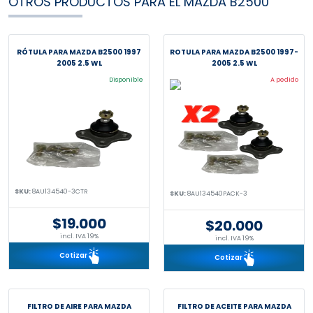
OTROS PRODUCTOS PARA EL MAZDA B2500
RÓTULA PARA MAZDA B2500 1997
ROTULA PARA MAZDA B2500 1997-
2005 2.5 WL
2005 2.5 WL
Disponible
A pedido
SKU:
8AU134540-3CTR
SKU:
8AU134540PACK-3
$19.000
$20.000
incl. IVA 19%
incl. IVA 19%
Cotizar
Cotizar
FILTRO DE AIRE PARA MAZDA
FILTRO DE ACEITE PARA MAZDA