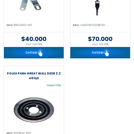
SKU:
8503400-D01
SKU:
ZM001B17020805H
$40.000
$70.000
incl. IVA 19%
incl. IVA 19%
Cotizar
Cotizar
POLEA PARA GREAT WALL DEER 2.2
491QE
Disponible
SKU:
1005041-E00