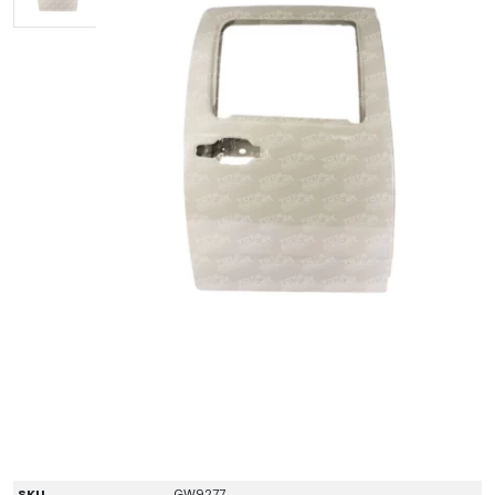
SKU
GW9277