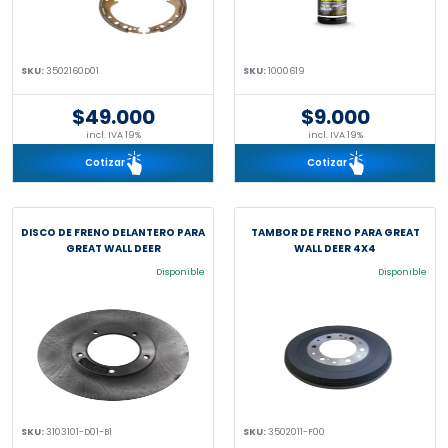
SKU:
3502160D01
SKU:
1000619
$49.000
$9.000
incl. IVA 19%
incl. IVA 19%
Cotizar
Cotizar
DISCO DE FRENO DELANTERO PARA
TAMBOR DE FRENO PARA GREAT
GREAT WALL DEER
WALL DEER 4X4
Disponible
Disponible
SKU:
3103101-D01-B1
SKU:
3502011-F00