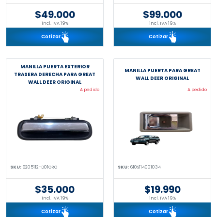
$49.000
$99.000
incl. IVA 19%
incl. IVA 19%
Cotizar
Cotizar
MANILLA PUERTA EXTERIOR
MANILLA PUERTA PARA GREAT
TRASERA DERECHA PARA GREAT
WALL DEER ORIGINAL
WALL DEER ORIGINAL
A pedido
A pedido
SKU:
6205112-D01ORG
SKU:
610S114001034
$35.000
$19.990
incl. IVA 19%
incl. IVA 19%
Cotizar
Cotizar