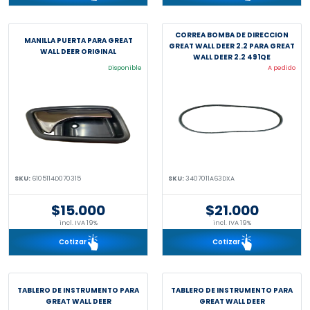
CORREA BOMBA DE DIRECCION
MANILLA PUERTA PARA GREAT
GREAT WALL DEER 2.2 PARA GREAT
WALL DEER ORIGINAL
WALL DEER 2.2 491QE
Disponible
A pedido
SKU:
6105114D070315
SKU:
3407011A63DXA
$15.000
$21.000
incl. IVA 19%
incl. IVA 19%
Cotizar
Cotizar
TABLERO DE INSTRUMENTO PARA
TABLERO DE INSTRUMENTO PARA
GREAT WALL DEER
GREAT WALL DEER