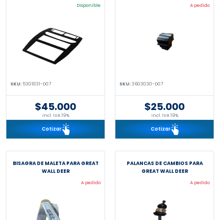
Disponible
A pedido
SKU:
5306131-D07
SKU:
3603030-D07
$45.000
$25.000
incl. IVA 19%
incl. IVA 19%
Cotizar
Cotizar
BISAGRA DE MALETA PARA GREAT
PALANCAS DE CAMBIOS PARA
WALL DEER
GREAT WALL DEER
A pedido
A pedido