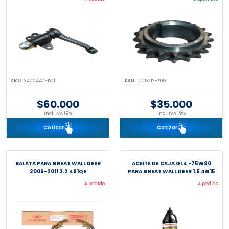
SKU:
3400440-D01
SKU:
1005012-E00
$60.000
$35.000
incl. IVA 19%
incl. IVA 19%
Cotizar
Cotizar
BALATA PARA GREAT WALL DEER
ACEITE DE CAJA GL4 -75W90
2006-2011 2.2 491QE
PARA GREAT WALL DEER 1.5 4G15
A pedido
A pedido