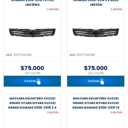
NOMADE 2006-2015 1.9 F9Q
NOMADE 2006-2015 3.2 N32A
JB419WD
JB632W
A pedido
A pedido
SKU:
7211177KA038B
SKU:
7211177KA038B
$75.000
$75.000
incl. IVA 19%
incl. IVA 19%
Cotizar
Cotizar
MASCARA DELANTERO SUZUKI
MASCARA DELANTERO SUZUKI
GRAND VITARA III PARA SUZUKI
GRAND VITARA III PARA SUZUKI
GRAND NOMADE 2006-2019 2.4
GRAND NOMADE 2006-2013 1.6
J24B JB424
M16A JB416
A pedido
A pedido