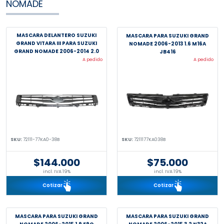
NOMADE
MASCARA DELANTERO SUZUKI
MASCARA PARA SUZUKI GRAND
GRAND VITARA III PARA SUZUKI
NOMADE 2006-2013 1.6 M16A
GRAND NOMADE 2006-2014 2.0
JB416
J20A JB420W
A pedido
A pedido
SKU:
72111-77KA0-38B
SKU:
7211177KA038B
$144.000
$75.000
incl. IVA 19%
incl. IVA 19%
Cotizar
Cotizar
MASCARA PARA SUZUKI GRAND
MASCARA PARA SUZUKI GRAND