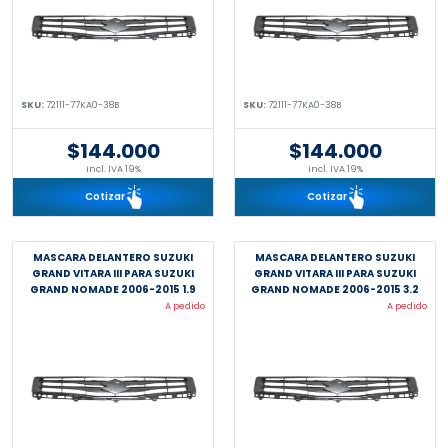
SKU:
72111-77KA0-38B
SKU:
72111-77KA0-38B
$144.000
$144.000
incl. IVA 19%
incl. IVA 19%
Cotizar
Cotizar
MASCARA DELANTERO SUZUKI
MASCARA DELANTERO SUZUKI
GRAND VITARA III PARA SUZUKI
GRAND VITARA III PARA SUZUKI
GRAND NOMADE 2006-2015 1.9
GRAND NOMADE 2006-2015 3.2
F9Q JB419WD
N32A JB632W
A pedido
A pedido