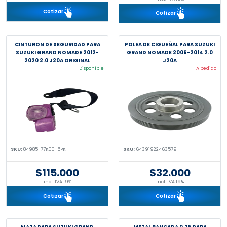
Cotizar
Cotizar
CINTURON DE SEGURIDAD PARA
POLEA DE CIGUEÑAL PARA SUZUKI
SUZUKI GRAND NOMADE 2012-
GRAND NOMADE 2006-2014 2.0
2020 2.0 J20A ORIGINAL
J20A
Disponible
A pedido
SKU:
84985-77K00-5PK
SKU:
64391922463579
$115.000
$32.000
incl. IVA 19%
incl. IVA 19%
Cotizar
Cotizar