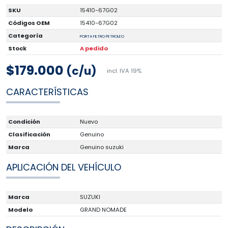
SKU
15410-67G02
Códigos OEM
15410-67G02
Categoría
PORTA FILTRO PETROLEO
Stock
A pedido
$179.000
(c/u)
incl. IVA 19%
CARACTERÍSTICAS
Condición
Nuevo
Clasificación
Genuino
Marca
Genuino suzuki
APLICACIÓN DEL VEHÍCULO
Marca
SUZUKI
Modelo
GRAND NOMADE