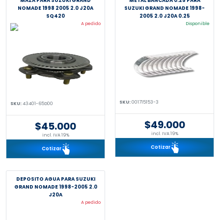
MAZA PARA SUZUKI GRAND
METAL BANCADA 0.25 PARA
NOMADE 1998 2005 2.0 J20A
SUZUKI GRAND NOMADE 1998-
SQ420
2005 2.0 J20A 0.25
A pedido
Disponible
SKU:
001715153-3
SKU:
43401-65D00
$49.000
$45.000
incl. IVA 19%
incl. IVA 19%
Cotizar
Cotizar
DEPOSITO AGUA PARA SUZUKI
GRAND NOMADE 1998-2005 2.0
J20A
A pedido