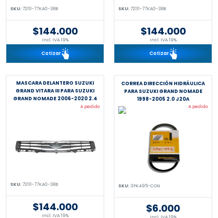
SKU:
72111-77KA0-38B
SKU:
72111-77KA0-38B
$144.000
$144.000
incl. IVA 19%
incl. IVA 19%
Cotizar
Cotizar
MASCARA DELANTERO SUZUKI
CORREA DIRECCIÓN HIDRÁULICA
GRAND VITARA III PARA SUZUKI
PARA SUZUKI GRAND NOMADE
GRAND NOMADE 2006-2020 2.4
1998-2005 2.0 J20A
J24B JB424W
A pedido
A pedido
SKU:
72111-77KA0-38B
SKU:
3PK495-CON
$144.000
$6.000
incl. IVA 19%
incl. IVA 19%