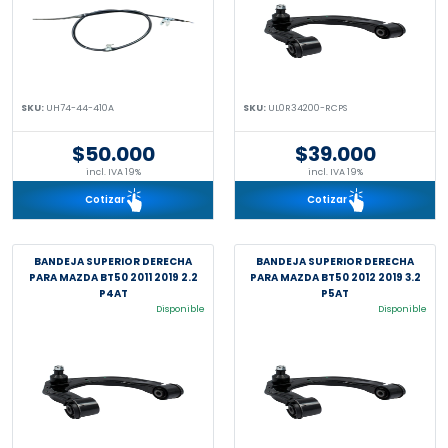
SKU:
UH74-44-410A
SKU:
UL0R34200-RCPS
$50.000
$39.000
incl. IVA 19%
incl. IVA 19%
Cotizar
Cotizar
BANDEJA SUPERIOR DERECHA
BANDEJA SUPERIOR DERECHA
PARA MAZDA BT50 2011 2019 2.2
PARA MAZDA BT50 2012 2019 3.2
P4AT
P5AT
Disponible
Disponible