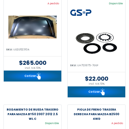
A pedido
Disponible
SKU:
UD2D52310A
$265.000
SKU:
UH7126175-7GSP
incl. IVA 19%
Cotizar
$22.000
incl. IVA 19%
Cotizar
RODAMIENTO DE RUEDA TRASERO
PIOLA DE FRENO TRASERA
PARA MAZDA BT50 2007 2012 2.5
DERECHA PARA MAZDA B2500
WL C
4WD
Disponible
A pedido