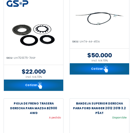
SKU:
UH74-44-410A
$50.000
SKU:
UH7126175-7GSP
incl. IVA 19%
Cotizar
$22.000
incl. IVA 19%
Cotizar
PIOLA DE FRENO TRASERA
BANDEJA SUPERIOR DERECHA
DERECHA PARA MAZDA B2900
PARA FORD RANGER 2012 2019 3.2
4WD
P5AT
A pedido
Disponible