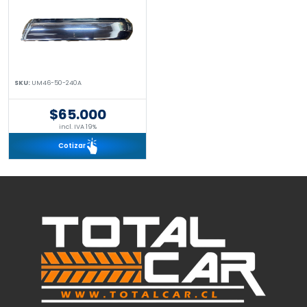
SKU:
UM46-50-240A
$65.000
incl. IVA 19%
Cotizar