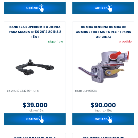
Cotizar
Cotizar
BANDEJA SUPERIOR IZQUIERDA
BOMBA BENCINA BOMBA DE
PARA MAZDA BT50 2012 2019 3.2
COMBUSTIBLE MOTORES PERKINS
P5AT
ORIGINAL
Disponible
A pedido
SKU:
UL0R34250-RCPS
SKU:
ULPK0034
$39.000
$90.000
incl. IVA 19%
incl. IVA 19%
Cotizar
Cotizar