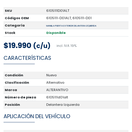
SKU
6105111D01ALT
Códigos OEM
6105111-D01ALT, 6105111-D01
Categoría
MANILLA PUERTA EXTERIOR DELANTERA IZQUIERDA
Stock
Disponible
$19.990
(c/u)
incl. IVA 19%
CARACTERÍSTICAS
Condición
Nuevo
Clasificación
Alternativo
Marca
ALTERANTIVO
Número de pieza
6105111d01alt
Posición
Delantera Izquierda
APLICACIÓN DEL VEHÍCULO