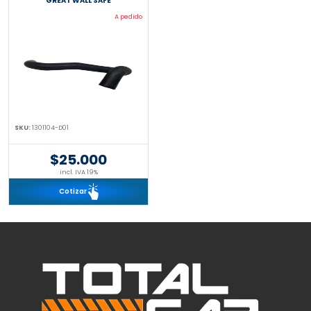
GREAT WALL SAFE
A pedido
SKU:
1301104-D01
$25.000
incl. IVA 19%
Cotizar