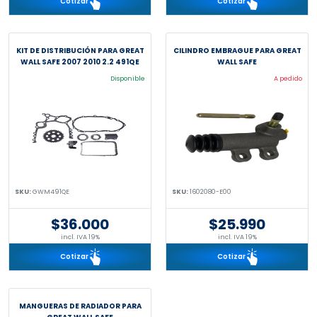
Cotizar
Cotizar
KIT DE DISTRIBUCIÓN PARA GREAT
CILINDRO EMBRAGUE PARA GREAT
WALL SAFE 2007 2010 2.2 491QE
WALL SAFE
Disponible
A pedido
SKU:
GWM491QE
SKU:
1602080-E00
$36.000
$25.990
incl. IVA 19%
incl. IVA 19%
Cotizar
Cotizar
MANGUERAS DE RADIADOR PARA