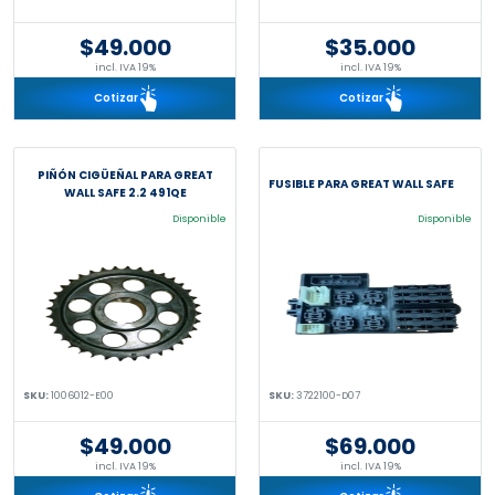
$49.000
$35.000
incl. IVA 19%
incl. IVA 19%
Cotizar
Cotizar
PIÑÓN CIGÜEÑAL PARA GREAT
FUSIBLE PARA GREAT WALL SAFE
WALL SAFE 2.2 491QE
Disponible
Disponible
SKU:
1006012-E00
SKU:
3722100-D07
$49.000
$69.000
incl. IVA 19%
incl. IVA 19%