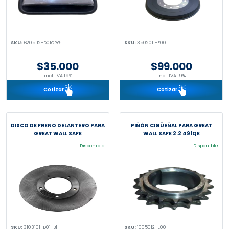
SKU:
6205112-D01ORG
SKU:
3502011-F00
$35.000
$99.000
incl. IVA 19%
incl. IVA 19%
Cotizar
Cotizar
DISCO DE FRENO DELANTERO PARA
PIÑÓN CIGÜEÑAL PARA GREAT
GREAT WALL SAFE
WALL SAFE 2.2 491QE
Disponible
Disponible
SKU:
3103101-D01-B1
SKU:
1005012-E00