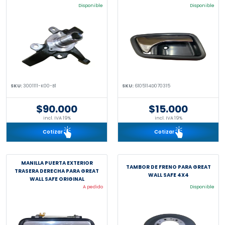
Disponible
Disponible
SKU:
3001111-K00-B1
SKU:
6105114D070315
$90.000
$15.000
incl. IVA 19%
incl. IVA 19%
Cotizar
Cotizar
MANILLA PUERTA EXTERIOR
TAMBOR DE FRENO PARA GREAT
TRASERA DERECHA PARA GREAT
WALL SAFE 4X4
WALL SAFE ORIGINAL
A pedido
Disponible