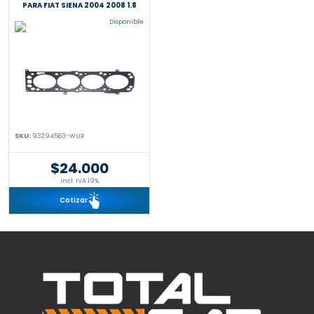
PARA FIAT SIENA 2004 2008 1.8
Disponible
SKU:
93294583-WUR
$24.000
incl. IVA 19%
Cotizar