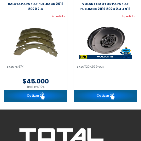
BALATA PARA FIAT FULLBACK 2016
VOLANTE MOTOR PARA FIAT
2020 2.4
FULLBACK 2016 2024 2.4 4N15
A pedido
A pedido
SKU:
FN6741
SKU:
1120A295-LUK
$45.000
incl. IVA 19%
Cotizar
Cotizar