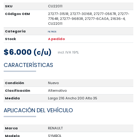
SKU
CU22011
Códigos OEM
27277-3151R, 27277-3016R, 27277-0567R, 27277-
7764R, 27277-9683R, 27277-6CA0A, 21636-4,
CU22011
Categoría
FILTROS
Stock
A pedido
$6.000
(c/u)
incl. IVA 19%
CARACTERÍSTICAS
Condición
Nuevo
Clasificación
Alternativo
Medida
Largo 216 Ancho 200 Alto 35
APLICACIÓN DEL VEHÍCULO
Marca
RENAULT
Modelo
SYMBOL