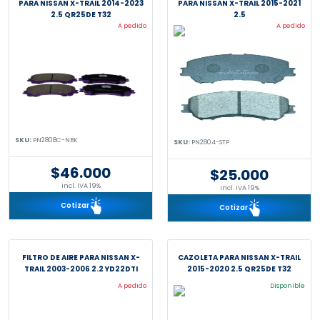
PARA NISSAN X-TRAIL 2014-2023
PARA NISSAN X-TRAIL 2015-2021
2.5 QR25DE T32
2.5
A pedido
A pedido
SKU:
PN2808C-NBK
SKU:
PN2804-STP
$46.000
$25.000
incl. IVA 19%
incl. IVA 19%
Cotizar
Cotizar
FILTRO DE AIRE PARA NISSAN X-
CAZOLETA PARA NISSAN X-TRAIL
TRAIL 2003-2006 2.2 YD22DTI
2015-2020 2.5 QR25DE T32
A pedido
Disponible