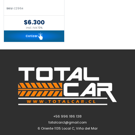
SKU:
C2964
$6.300
incl. IVA 19%
Cotizar
+56 996 186 138
totalcarcl@gmail.com
6 Oriente 1135 Local C, Viña del Mar