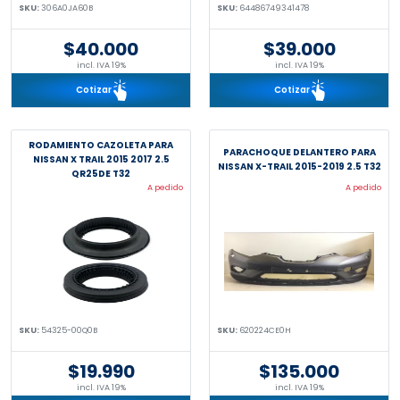
SKU:
306A0JA60B
SKU:
64486749341478
$40.000
$39.000
incl. IVA 19%
incl. IVA 19%
Cotizar
Cotizar
RODAMIENTO CAZOLETA PARA
PARACHOQUE DELANTERO PARA
NISSAN X TRAIL 2015 2017 2.5
NISSAN X-TRAIL 2015-2019 2.5 T32
QR25DE T32
A pedido
A pedido
SKU:
54325-00Q0B
SKU:
620224CE0H
$19.990
$135.000
incl. IVA 19%
incl. IVA 19%