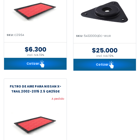
SKU:
C2964
SKU:
5432000Q0C-WUR
$6.300
$25.000
incl. IVA 19%
incl. IVA 19%
Cotizar
Cotizar
FILTRO DE AIRE PARA NISSAN X-
TRAIL 2002-2015 2.5 QR25DE
A pedido