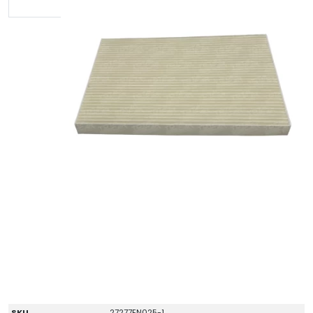
SKU
27277EN025-1