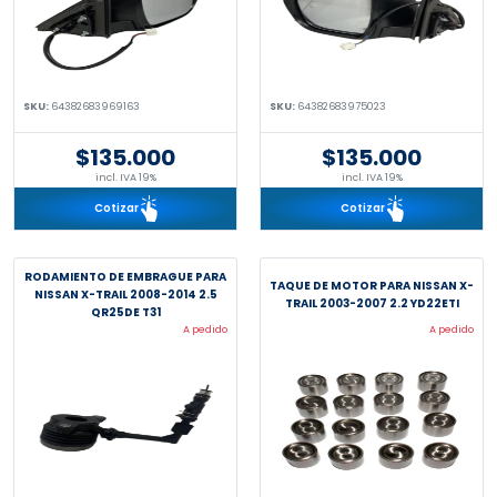
SKU:
64382683969163
SKU:
64382683975023
$135.000
$135.000
incl. IVA 19%
incl. IVA 19%
Cotizar
Cotizar
RODAMIENTO DE EMBRAGUE PARA
TAQUE DE MOTOR PARA NISSAN X-
NISSAN X-TRAIL 2008-2014 2.5
TRAIL 2003-2007 2.2 YD22ETI
QR25DE T31
A pedido
A pedido