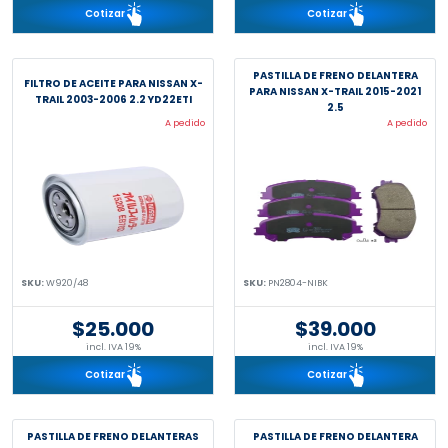
Cotizar
Cotizar
PASTILLA DE FRENO DELANTERA
FILTRO DE ACEITE PARA NISSAN X-
PARA NISSAN X-TRAIL 2015-2021
TRAIL 2003-2006 2.2 YD22ETI
2.5
A pedido
A pedido
SKU:
W920/48
SKU:
PN2804-NIBK
$25.000
$39.000
incl. IVA 19%
incl. IVA 19%
Cotizar
Cotizar
PASTILLA DE FRENO DELANTERAS
PASTILLA DE FRENO DELANTERA