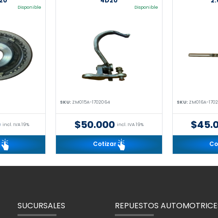
20
4D20
2
Disponible
Disponible
SKU:
ZM015A-1702064
SKU:
ZM016A-170
0
$50.000
$45.
incl. IVA 19%
incl. IVA 19%
r
Cotizar
Co
SUCURSALES
REPUESTOS AUTOMOTRICE