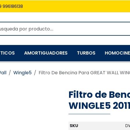
9 996186138
TICOS
AMORTIGUADORES
TURBOS
HOMOCINE
all
Wingle5
Filtro De Bencina Para GREAT WALL WIN
Filtro de Be
WINGLE5 201
SKU
D