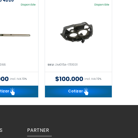
.0 4D20
Disponible
Disponible
2066
SKU:
ZM015A-1701031
000
$100.000
incl. IVA 19%
incl. IVA 19%
tizar
Cotizar
S
PARTNER