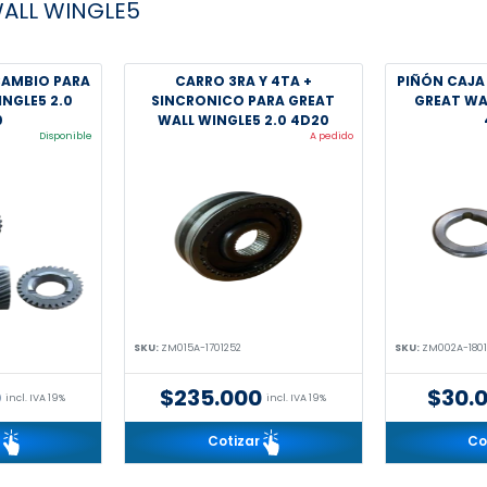
ALL WINGLE5
CAMBIO PARA
CARRO 3RA Y 4TA +
PIÑÓN CAJA
NGLE5 2.0
SINCRONICO PARA GREAT
GREAT WA
0
WALL WINGLE5 2.0 4D20
Disponible
A pedido
SKU:
ZM015A-1701252
SKU:
ZM002A-1801
0
$235.000
$30.
incl. IVA 19%
incl. IVA 19%
r
Cotizar
Co