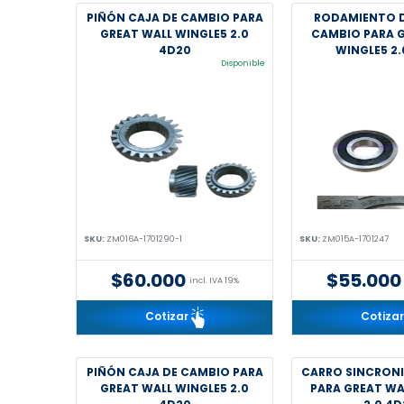
PIÑÓN CAJA DE CAMBIO PARA
RODAMIENTO D
GREAT WALL WINGLE5 2.0
CAMBIO PARA 
4D20
WINGLE5 2.
Disponible
SKU:
ZM016A-1701290-1
SKU:
ZM015A-1701247
$60.000
$55.000
incl. IVA 19%
Cotizar
Cotiza
PIÑÓN CAJA DE CAMBIO PARA
CARRO SINCRON
GREAT WALL WINGLE5 2.0
PARA GREAT WA