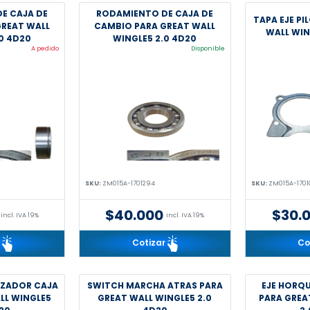
E CAJA DE
RODAMIENTO DE CAJA DE
TAPA EJE P
GREAT WALL
CAMBIO PARA GREAT WALL
WALL WIN
0 4D20
WINGLE5 2.0 4D20
A pedido
Disponible
SKU:
ZM015A-1701294
SKU:
ZM015A-1701
$40.000
$30.
incl. IVA 19%
incl. IVA 19%
r
Cotizar
Co
IZADOR CAJA
SWITCH MARCHA ATRAS PARA
EJE HORQU
LL WINGLE5
GREAT WALL WINGLE5 2.0
PARA GREA