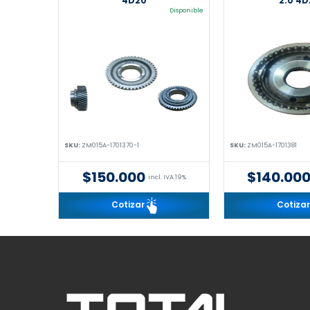
4D20
2.0 4D
Disponible
SKU:
ZM015A-1701370-1
SKU:
ZM015A-1701381
$150.000
$140.00
incl. IVA 19%
Cotizar
Cotiza