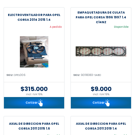
EMPAQUETADURA DE CULATA
ELECTROVENTILADOR PARA OPEL
PARA OPEL CORSA 1996 1997 1.4
CORSA 2014 2015 1.4
C14NZ
A pedido
Disponible
SKU:
OPEL006
SKU:
90118383-SABO
$315.000
$9.000
incl. IVA 19%
incl. IVA 19%
Cotizar
Cotizar
AXIAL DE DIRECCION PARA OPEL
AXIAL DE DIRECCION PARA OPEL
CORSA 2011 2015 1.6
CORSA 2011 2019 1.4