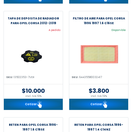
TAPA DE DEPOSITA DE RADIADOR
FILTRO DE AIRE PARA OPEL CORSA
PARA OPEL CORSA 2012-2019
1996 1997 1.6 C16SE
A pedido
Disponible
SKU:
13502353-7VER
SKU:
64435580032417
$10.000
$3.800
incl. IVA 19%
incl. IVA 19%
Cotizar
Cotizar
RETEN PARA OPEL CORSA 1996-
RETEN PARA OPEL CORSA 1996-
1997 1.6 C16SE
1997 1.4 C14NZ