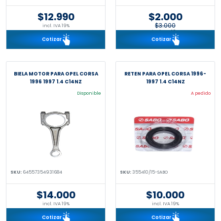
$12.990
$2.000
$3.000
incl. IVA 19%
incl. IVA 19%
Cotizar
Cotizar
BIELA MOTOR PARA OPEL CORSA
RETEN PARA OPEL CORSA 1996-
1996 1997 1.4 C14NZ
1997 1.4 C14NZ
Disponible
A pedido
SKU:
64557354931684
SKU:
355410/15-SABO
$14.000
$10.000
incl. IVA 19%
incl. IVA 19%
Cotizar
Cotizar