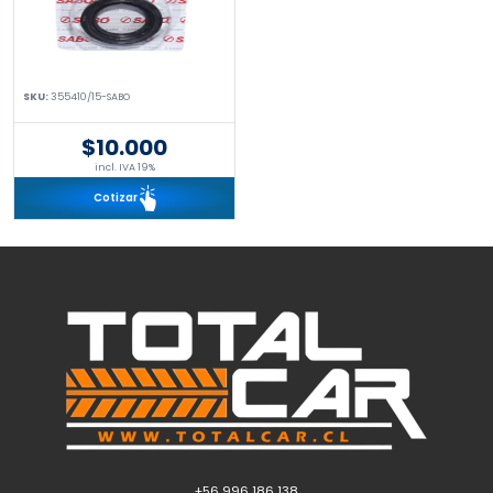
SKU:
355410/15-SABO
$10.000
incl. IVA 19%
Cotizar
+56 996 186 138