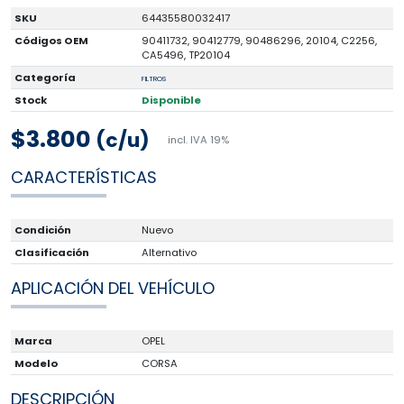
SKU
64435580032417
Códigos OEM
90411732, 90412779, 90486296, 20104, C2256,
CA5496, TP20104
Categoría
FILTROS
Stock
Disponible
$3.800
(c/u)
incl. IVA 19%
CARACTERÍSTICAS
Condición
Nuevo
Clasificación
Alternativo
APLICACIÓN DEL VEHÍCULO
Marca
OPEL
Modelo
CORSA
DESCRIPCIÓN