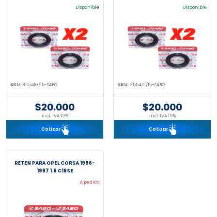
Disponible
Disponible
SKU:
355410/15-SABO
SKU:
355410/15-SABO
$20.000
$20.000
incl. IVA 19%
incl. IVA 19%
Cotizar
Cotizar
RETEN PARA OPEL CORSA 1996-
1997 1.6 C16SE
A pedido