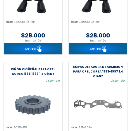
SKU:
93196541/2-IRP
SKU:
93196541/2-IRP
$28.000
$28.000
incl. IVA 19%
incl. IVA 19%
Cotizar
Cotizar
EMPAQUETADURA DE ADMISION
PIÑÓN CIGÜEÑAL PARA OPEL
PARA OPEL CORSA 1993-1997 1.4
CORSA 1996 1997 1.4 C14NZ
C14NZ
Disponible
Disponible
SKU:
90354858
SKU:
96143564