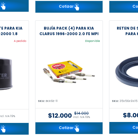
r
Cotizar
Co
TE PARA KIA
BUJÍA PACK (4) PARA KIA
RETEN DE 
2000 1.8
CLARUS 1996-2000 2.0 FE MPI
PARA 
A pedido
Disponible
SKU:
BKR6E-11
SKU:
35X56X9X15
$14.000
$8.0
$12.000
ncl. IVA 19%
incl. IVA 19%
Co
Cotizar
r