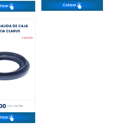
Cotizar
tizar
SALIDA DE CAJA
KIA CLARUS
A pedido
00
incl. IVA 19%
tizar