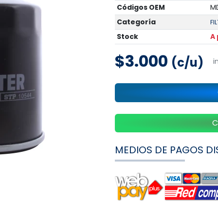
Códigos OEM
MD
Categoría
FI
Stock
A
$3.000
(c/u)
i
C
MEDIOS DE PAGOS DI