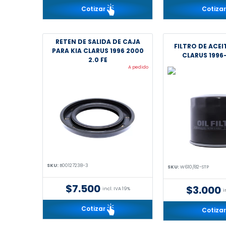
Cotizar
Cotiza
RETEN DE SALIDA DE CAJA
FILTRO DE ACEI
PARA KIA CLARUS 1996 2000
CLARUS 1996-
2.0 FE
A pedido
SKU:
B00127238-3
SKU:
W610/82-STP
$7.500
$3.000
incl. IVA 19%
i
Cotizar
Cotiza