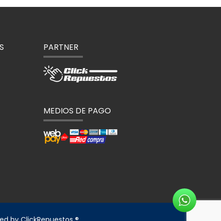
S
PARTNER
MEDIOS DE PAGO
red by
ClickRepuestos ®