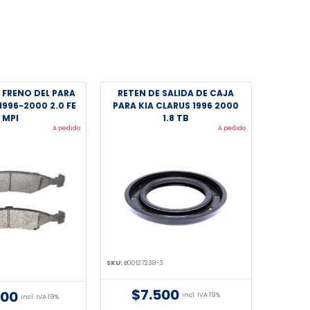
E FRENO DEL PARA
RETEN DE SALIDA DE CAJA
1996-2000 2.0 FE
PARA KIA CLARUS 1996 2000
MPI
1.8 TB
A pedido
A pedido
SKU:
B00127238-3
$7.500
000
incl. IVA 19%
incl. IVA 19%