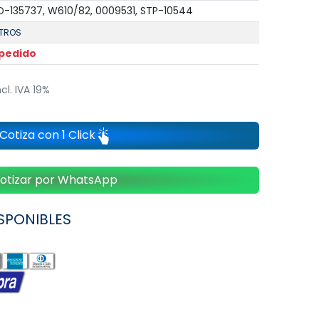
-135737, W610/82, 0009531, STP-10544
LTROS
 pedido
ncl. IVA 19%
Cotiza con 1 Click
otizar por WhatsApp
SPONIBLES