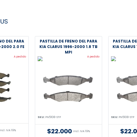
RUS
NO DEL PARA
PASTILLA DE FRENO DEL PARA
PASTILLA D
-2000 2.0 FE
KIA CLARUS 1996-2000 1.8 TB
KIA CLARUS 
MPI
A pedido
A pedido
SKU:
PN5108-STP
SKU:
PN5108-STP
$22.000
$22.
incl. IVA 19%
incl. IVA 19%