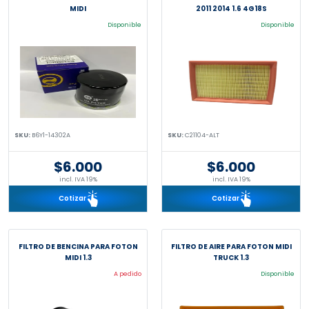
MIDI
2011 2014 1.6 4G18S
Disponible
Disponible
SKU:
B6Y1-14302A
SKU:
C21104-ALT
$6.000
$6.000
incl. IVA 19%
incl. IVA 19%
Cotizar
Cotizar
FILTRO DE BENCINA PARA FOTON
FILTRO DE AIRE PARA FOTON MIDI
MIDI 1.3
TRUCK 1.3
A pedido
Disponible