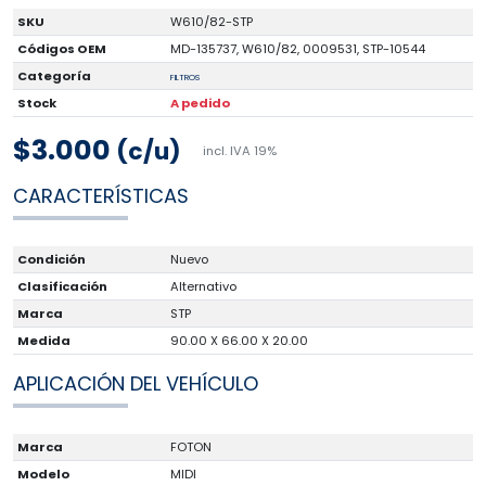
SKU
W610/82-STP
Códigos OEM
MD-135737, W610/82, 0009531, STP-10544
Categoría
FILTROS
Stock
A pedido
$3.000
(c/u)
incl. IVA 19%
CARACTERÍSTICAS
Condición
Nuevo
Clasificación
Alternativo
Marca
STP
Medida
90.00 X 66.00 X 20.00
APLICACIÓN DEL VEHÍCULO
Marca
FOTON
Modelo
MIDI