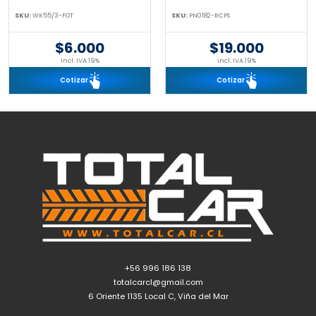
SKU:
WK55/3-FOT
SKU:
PN0182-RCPS
$6.000
$19.000
incl. IVA 19%
incl. IVA 19%
Cotizar
Cotizar
+56 996 186 138
totalcarcl@gmail.com
6 Oriente 1135 Local C, Viña del Mar