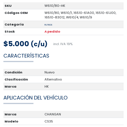
SKU
W610/80-HK
Códigos OEM
W610/80, W610/1, 16510-61A00, 16510-61J00,
16510-83012, W610/4, W610/9
Categoría
FILTROS
Stock
A pedido
$5.000
(c/u)
incl. IVA 19%
CARACTERÍSTICAS
Condición
Nuevo
Clasificación
Alternativo
Marca
HK
APLICACIÓN DEL VEHÍCULO
Marca
CHANGAN
Modelo
CS35