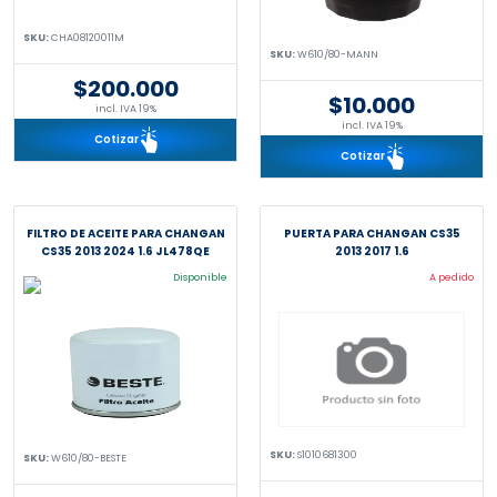
SKU:
CHA08120011M
SKU:
W610/80-MANN
$200.000
$10.000
incl. IVA 19%
incl. IVA 19%
Cotizar
Cotizar
FILTRO DE ACEITE PARA CHANGAN
PUERTA PARA CHANGAN CS35
CS35 2013 2024 1.6 JL478QE
2013 2017 1.6
Disponible
A pedido
SKU:
S1010681300
SKU:
W610/80-BESTE