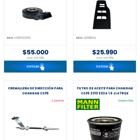
SKU:
H160022100
SKU:
S30800A
$55.000
$25.990
incl. IVA 19%
incl. IVA 19%
Cotizar
Cotizar
CREMALLERA DE DIRECCIÓN PARA
FILTRO DE ACEITE PARA CHANGAN
CHANGAN CS35
CS35 2013 2024 1.6 JL478QE
A pedido
Disponible