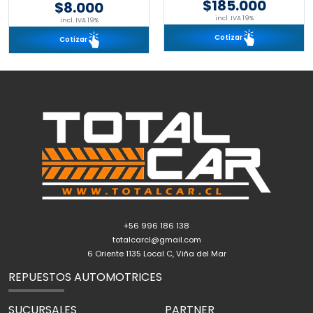
$185.000
$8.000
incl. IVA 19%
incl. IVA 19%
Cotizar
Cotizar
+56 996 186 138
totalcarcl@gmail.com
6 Oriente 1135 Local C, Viña del Mar
REPUESTOS AUTOMOTRICES
SUCURSALES
PARTNER