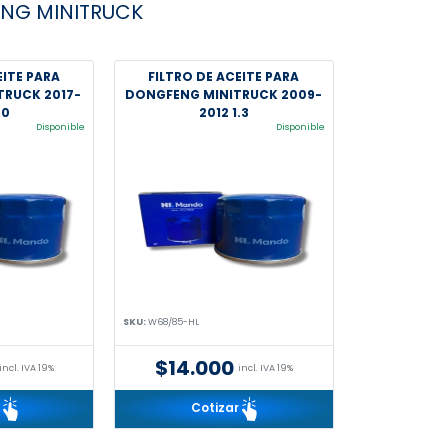
NG MINITRUCK
EITE PARA
FILTRO DE ACEITE PARA
TRUCK 2017-
DONGFENG MINITRUCK 2009-
.0
2012 1.3
Disponible
Disponible
SKU:
W68/85-HL
$14.000
incl. IVA 19%
incl. IVA 19%
r
Cotizar