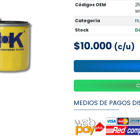
Códigos OEM
25
W6
Categoría
FI
Stock
D
$10.000
(c/u)
C
MEDIOS DE PAGOS DI