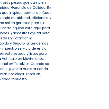
ntrarás piezas que cumplen
ridad. Garantía de Calidad: En
que inspiran confianza. Cada
ndo durabilidad, eficiencia y
a sólida garantía para tu
 Nuestro equipo está aquí para
iones. ¿Necesitas ayuda para
rte! En TotalCar, la
o Rápido y Seguro: Entendemos
on nuestro servicio de envío
erfecto estado y listas para
u Vehículo en Movimiento:
cional en TotalCar. Cuando se
able. ¡Explora nuestra tienda
ias por elegir TotalCar,
en cada repuesto