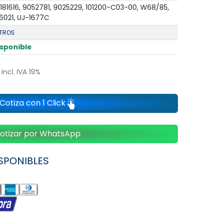
181616, 9052781, 9025229, 101200-C03-00, W68/85,
021, UJ-1677C
LTROS
isponible
incl. IVA 19%
Cotiza con 1 Click
otizar por WhatsApp
SPONIBLES