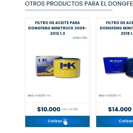
OTROS PRODUCTOS PARA EL DONGFE
FILTRO DE ACEITE PARA
FILTRO DE AC
DONGFENG MINITRUCK 2009-
DONGFENG MINI
2012 1.3
2018 1
Disponible
SKU:
W68/85-HK
SKU:
W68/85-HL
$10.000
$14.000
incl. IVA 19%
Cotizar
Cotiza