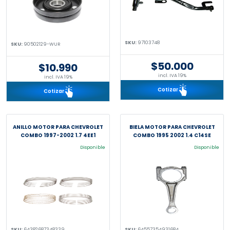
SKU:
97103748
SKU:
90502129-WUR
$50.000
$10.990
incl. IVA 19%
incl. IVA 19%
Cotizar
Cotizar
ANILLO MOTOR PARA CHEVROLET
BIELA MOTOR PARA CHEVROLET
COMBO 1997-2002 1.7 4EE1
COMBO 1995 2002 1.4 C14SE
Disponible
Disponible
SKU:
64382687348339
SKU:
64557354931684