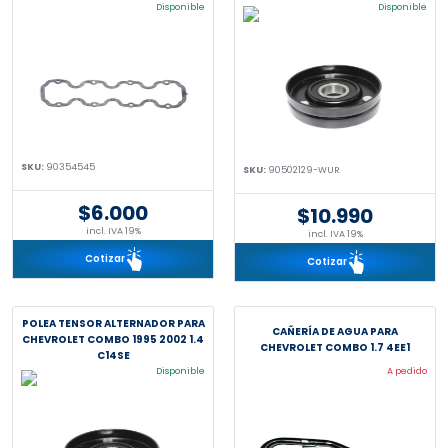
Disponible
Disponible
SKU:
90354545
SKU:
90502129-WUR
$6.000
$10.990
incl. IVA 19%
incl. IVA 19%
Cotizar
Cotizar
POLEA TENSOR ALTERNADOR PARA
CAÑERÍA DE AGUA PARA
CHEVROLET COMBO 1995 2002 1.4
CHEVROLET COMBO 1.7 4EE1
C14SE
Disponible
A pedido