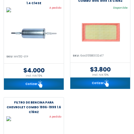
COMBO 1996 1999 1.6 C16NZ
1.4 C14SE
A pedido
Disponible
SKU:
64435580032417
SKU:
WK512-STP
$3.800
$4.000
incl. IVA 19%
incl. IVA 19%
Cotizar
Cotizar
FILTRO DE BENCINA PARA
CHEVROLET COMBO 1996-1999 1.6
C16NZ
A pedido