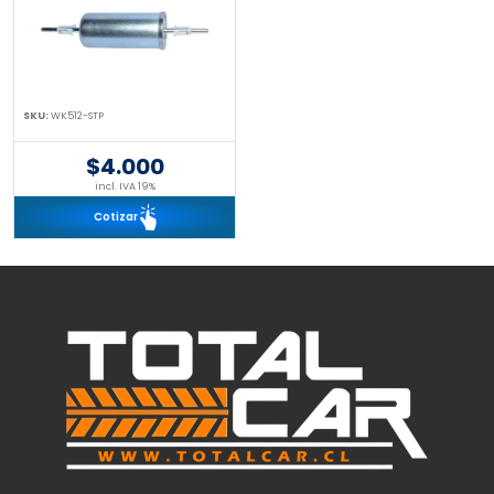
SKU:
WK512-STP
$4.000
incl. IVA 19%
Cotizar