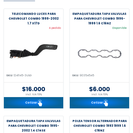
TELECOMANDO LUCES PARA
EMPAQUETADURA TAPA VALVULAS
CHEVROLET COMBO 1999-2002
PARA CHEVROLET COMBO 1996-
1.7 X17D
1999 1.6 C16NZ
A pedido
Disponible
SKU:
1241145-3USG
SKU:
90354545
$16.000
$6.000
incl. IVA 19%
incl. IVA 19%
Cotizar
Cotizar
EMPAQUETADURA TAPA VALVULAS
POLEA TENSOR ALTERNADOR PARA
PARA CHEVROLET COMBO 1995-
CHEVROLET COMBO 1993 1999 1.6
2002 1.4 C14SE
C16NZ