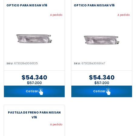
OPTICO PARA NISSAN V16
OPTICO PARA NISSAN V16
A pedido
A pedido
SKU:
67302843066135
SKU:
67302843069147
$54.340
$54.340
$57.200
$57.200
incl. IVA 19%
incl. IVA 19%
Cotizar
Cotizar
PASTILLA DE FRENO PARA NISSAN
V16
A pedido