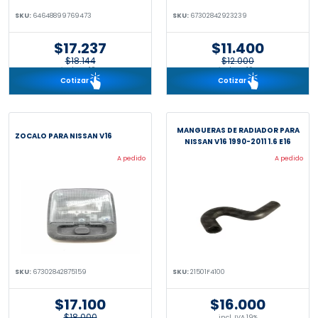
SKU:
64648899769473
SKU:
67302842923239
$17.237
$11.400
$18.144
$12.000
incl. IVA 19%
incl. IVA 19%
Cotizar
Cotizar
MANGUERAS DE RADIADOR PARA
ZOCALO PARA NISSAN V16
NISSAN V16 1990-2011 1.6 E16
A pedido
A pedido
SKU:
67302842875159
SKU:
21501F4100
$17.100
$16.000
$18.000
incl. IVA 19%