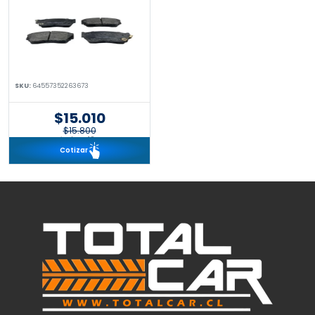
SKU:
64557352263673
$15.010
$15.800
incl. IVA 19%
Cotizar