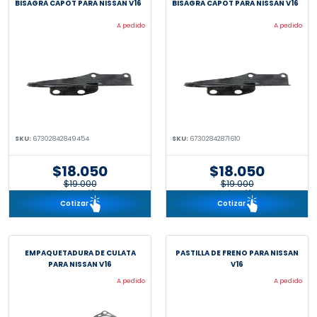
BISAGRA CAPOT PARA NISSAN V16
BISAGRA CAPOT PARA NISSAN V16
A pedido
A pedido
SKU:
67302842849454
SKU:
67302842871610
$18.050
$18.050
$19.000
$19.000
incl. IVA 19%
incl. IVA 19%
Cotizar
Cotizar
EMPAQUETADURA DE CULATA
PASTILLA DE FRENO PARA NISSAN
PARA NISSAN V16
V16
A pedido
A pedido