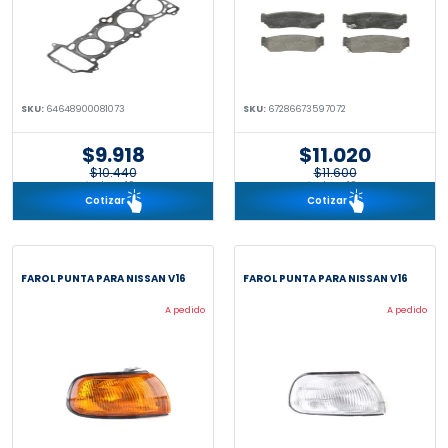
SKU:
64648900081073
SKU:
67286673597072
$9.918
$11.020
$10.440
$11.600
incl. IVA 19%
incl. IVA 19%
Cotizar
Cotizar
FAROL PUNTA PARA NISSAN V16
FAROL PUNTA PARA NISSAN V16
A pedido
A pedido