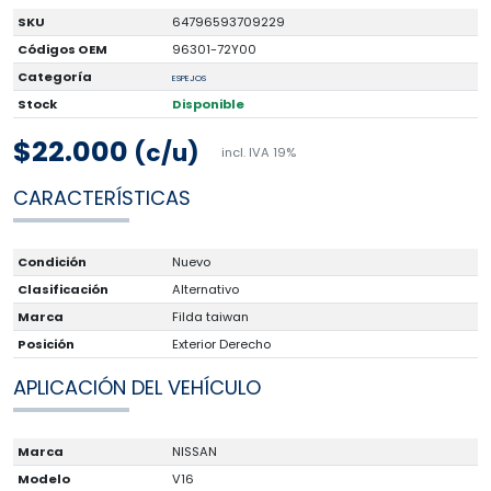
SKU
64796593709229
Códigos OEM
96301-72Y00
Categoría
ESPEJOS
Stock
Disponible
$22.000
(c/u)
incl. IVA 19%
CARACTERÍSTICAS
Condición
Nuevo
Clasificación
Alternativo
Marca
Filda taiwan
Posición
Exterior Derecho
APLICACIÓN DEL VEHÍCULO
Marca
NISSAN
Modelo
V16