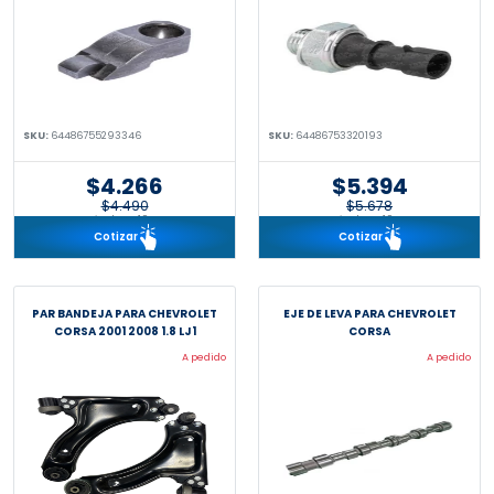
SKU:
64486755293346
SKU:
64486753320193
$4.266
$5.394
$4.490
$5.678
incl. IVA 19%
incl. IVA 19%
Cotizar
Cotizar
PAR BANDEJA PARA CHEVROLET
EJE DE LEVA PARA CHEVROLET
CORSA 2001 2008 1.8 LJ1
CORSA
A pedido
A pedido