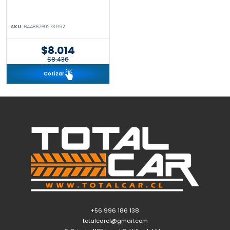
SKU:
64486760273992
$8.014
$8.436
incl. IVA 19%
Cotizar
+56 996 186 138
totalcarcl@gmail.com