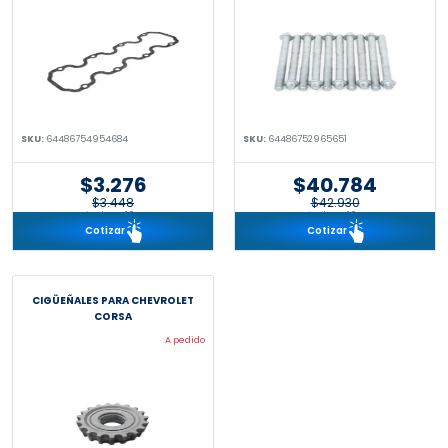
SKU:
64486754954684
SKU:
64486752965651
$3.276
$40.784
$3.448
$42.930
incl. IVA 19%
incl. IVA 19%
Cotizar
Cotizar
CIGÜEÑALES PARA CHEVROLET
CORSA
A pedido