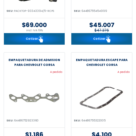
SKU:
PACKTOP-93343394/5-RCPS
SKU:
64486755454999
$69.000
$45.007
$47.376
incl. IVA 19%
incl. IVA 19%
Cotizar
Cotizar
EMPAQUETADURA DE ADMISION
EMPAQUETADURA ESCAPE PARA
PARA CHEVROLET CORSA
CHEVROLET CORSA
A pedido
A pedido
SKU:
64486752923360
SKU:
64486755322005
$1.186
$4.100