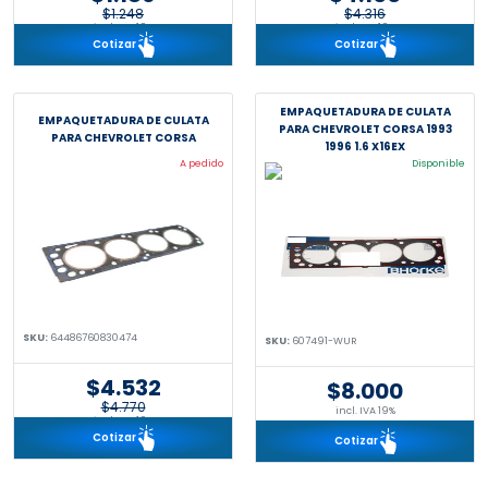
$1.248
$4.316
incl. IVA 19%
incl. IVA 19%
Cotizar
Cotizar
EMPAQUETADURA DE CULATA
EMPAQUETADURA DE CULATA
PARA CHEVROLET CORSA 1993
PARA CHEVROLET CORSA
1996 1.6 X16EX
A pedido
Disponible
SKU:
64486760830474
SKU:
607491-WUR
$4.532
$8.000
$4.770
incl. IVA 19%
incl. IVA 19%
Cotizar
Cotizar