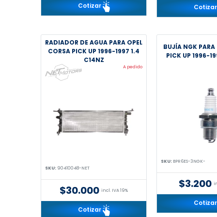
Cotizar
Cotiza
RADIADOR DE AGUA PARA OPEL
BUJÍA NGK PARA
CORSA PICK UP 1996-1997 1.4
PICK UP 1996-19
C14NZ
A pedido
SKU:
BPR6ES-3NGK-
SKU:
90410048-NET
$3.200
i
$30.000
incl. IVA 19%
Cotiza
Cotizar