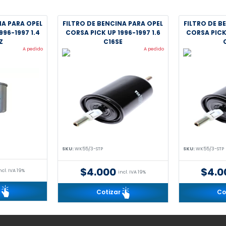
NA PARA OPEL
FILTRO DE BENCINA PARA OPEL
FILTRO DE B
996-1997 1.4
CORSA PICK UP 1996-1997 1.6
CORSA PICK 
Z
C16SE
A pedido
A pedido
SKU:
WK55/3-STP
SKU:
WK55/3-STP
$4.000
$4.0
ncl. IVA 19%
incl. IVA 19%
r
Cotizar
Co