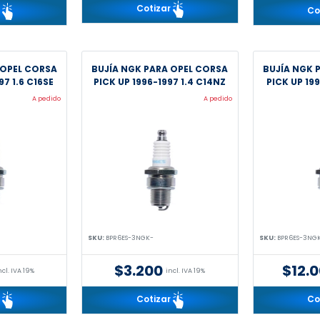
Cotizar
r
Co
 OPEL CORSA
BUJÍA NGK PARA OPEL CORSA
BUJÍA NGK 
97 1.6 C16SE
PICK UP 1996-1997 1.4 C14NZ
PICK UP 199
A pedido
A pedido
SKU:
BPR6ES-3NGK-
SKU:
BPR6ES-3NG
$3.200
$12.
ncl. IVA 19%
incl. IVA 19%
r
Cotizar
Co