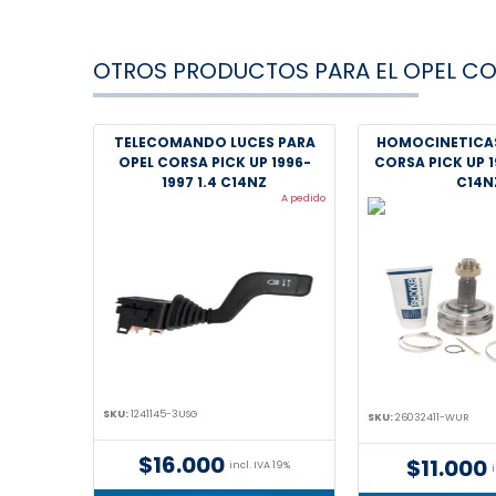
OTROS PRODUCTOS PARA EL OPEL CO
TELECOMANDO LUCES PARA
HOMOCINETICAS
OPEL CORSA PICK UP 1996-
CORSA PICK UP 1
1997 1.4 C14NZ
C14N
A pedido
SKU:
1241145-3USG
SKU:
26032411-WUR
$16.000
$11.000
incl. IVA 19%