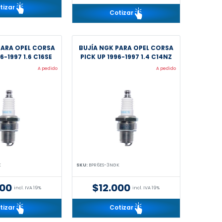
tizar
Cotizar
PARA OPEL CORSA
BUJÍA NGK PARA OPEL CORSA
6-1997 1.6 C16SE
PICK UP 1996-1997 1.4 C14NZ
A pedido
A pedido
K
SKU:
BPR6ES-3NGK
000
$12.000
incl. IVA 19%
incl. IVA 19%
tizar
Cotizar