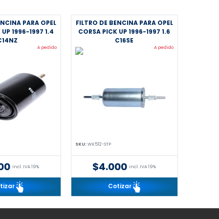
ENCINA PARA OPEL
FILTRO DE BENCINA PARA OPEL
UP 1996-1997 1.4
CORSA PICK UP 1996-1997 1.6
C14NZ
C16SE
A pedido
A pedido
SKU:
WK512-STP
00
$4.000
incl. IVA 19%
incl. IVA 19%
tizar
Cotizar