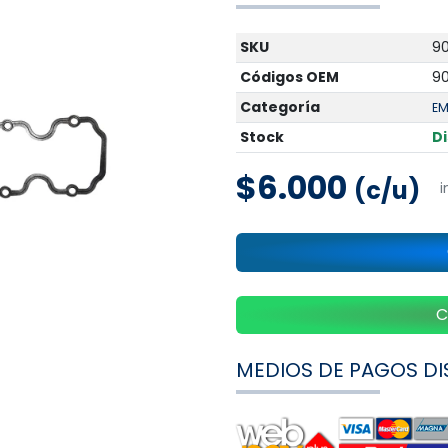
SKU
9
Códigos OEM
9
Categoría
EM
Stock
D
$6.000
(c/u)
i
C
MEDIOS DE PAGOS DI