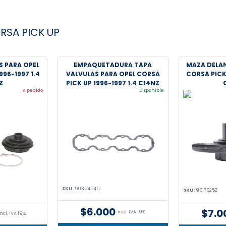
RSA PICK UP
 PARA OPEL
EMPAQUETADURA TAPA
MAZA DELAN
996-1997 1.4
VALVULAS PARA OPEL CORSA
CORSA PICK 
Z
PICK UP 1996-1997 1.4 C14NZ
A pedido
Disponible
SKU:
90354545
SKU:
96176252
$6.000
$7.0
incl. IVA 19%
incl. IVA 19%