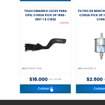
TELECOMANDO LUCES PARA
FILTRO DE BENCI
OPEL CORSA PICK UP 1996-
CORSA PICK UP 1
1997 1.6 C16SE
C14N
A pedido
SKU:
1241145-3USG
SKU:
DWL0002-3
$16.000
$2.500
incl. IVA 19%
i
Cotizar
Cotiza