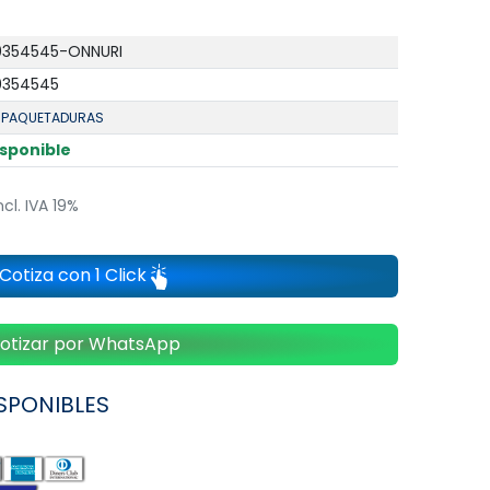
0354545-ONNURI
0354545
PAQUETADURAS
isponible
ncl. IVA 19%
Cotiza con 1 Click
otizar por WhatsApp
SPONIBLES