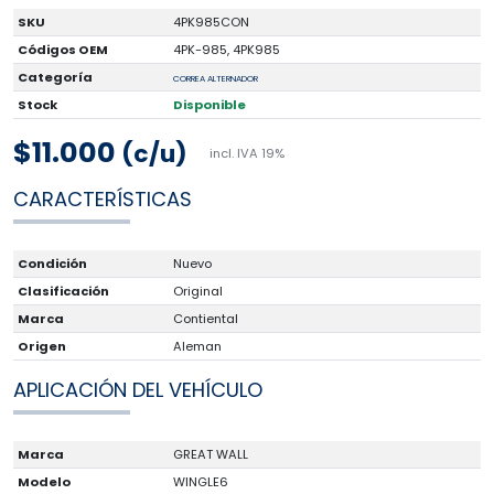
SKU
4PK985CON
Códigos OEM
4PK-985, 4PK985
Categoría
CORREA ALTERNADOR
Stock
Disponible
$11.000
(c/u)
incl. IVA 19%
CARACTERÍSTICAS
Condición
Nuevo
Clasificación
Original
Marca
Contiental
Origen
Aleman
APLICACIÓN DEL VEHÍCULO
Marca
GREAT WALL
Modelo
WINGLE6