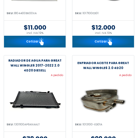
SKU:
8104400BK00XA
SKU:
1017100ED01
$11.000
$12.000
incl. IVA 19%
incl. IVA 19%
Cotizar
Cotizar
RADIADOR DE AGUA PARA GREAT
ENFRIADOR ACEITE PARA GREAT
WALL WINGLE6 2017-2022 2.0
WALL WINGLE6 2.0 4D20
4D20 DIESELL
A pedido
A pedido
SKU:
1301100AP64XAALT
SKU:
1013100-ED01A