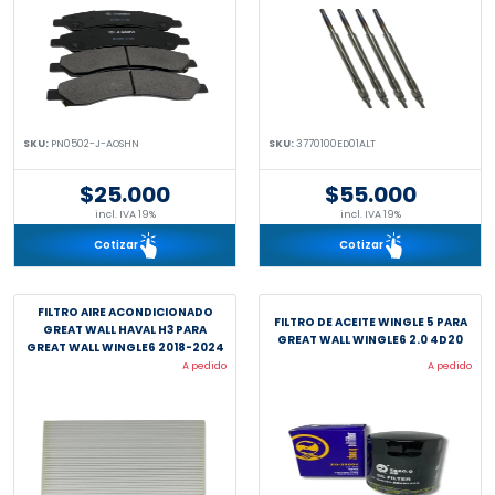
SKU:
PN0502-J-AOSHN
SKU:
3770100ED01ALT
$25.000
$55.000
incl. IVA 19%
incl. IVA 19%
Cotizar
Cotizar
FILTRO AIRE ACONDICIONADO
FILTRO DE ACEITE WINGLE 5 PARA
GREAT WALL HAVAL H3 PARA
GREAT WALL WINGLE6 2.0 4D20
GREAT WALL WINGLE6 2018-2024
2.0 4D20
A pedido
A pedido