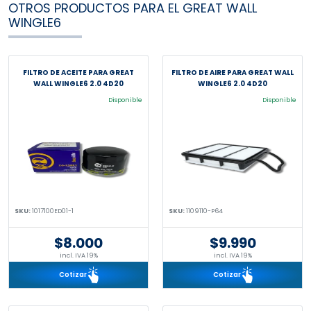
OTROS PRODUCTOS PARA EL GREAT WALL
WINGLE6
FILTRO DE ACEITE PARA GREAT
FILTRO DE AIRE PARA GREAT WALL
WALL WINGLE6 2.0 4D20
WINGLE6 2.0 4D20
Disponible
Disponible
SKU:
1017100ED01-1
SKU:
1109110-P64
$8.000
$9.990
incl. IVA 19%
incl. IVA 19%
Cotizar
Cotizar