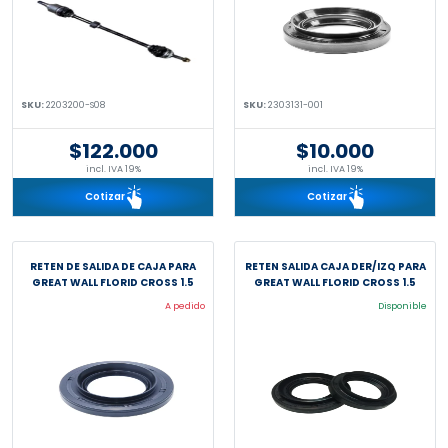
SKU:
2203200-S08
SKU:
2303131-001
$122.000
$10.000
incl. IVA 19%
incl. IVA 19%
Cotizar
Cotizar
RETEN DE SALIDA DE CAJA PARA
RETEN SALIDA CAJA DER/IZQ PARA
GREAT WALL FLORID CROSS 1.5
GREAT WALL FLORID CROSS 1.5
A pedido
Disponible