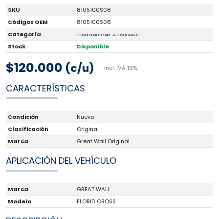
SKU
8105100S08
Códigos OEM
8105100S08
Categoría
CONDENSADOR AIRE ACONDIONADO
Stock
Disponible
$120.000
(c/u)
incl. IVA 19%
CARACTERÍSTICAS
Condición
Nuevo
Clasificación
Original
Marca
Great Wall Original
APLICACIÓN DEL VEHÍCULO
Marca
GREAT WALL
Modelo
FLORID CROSS