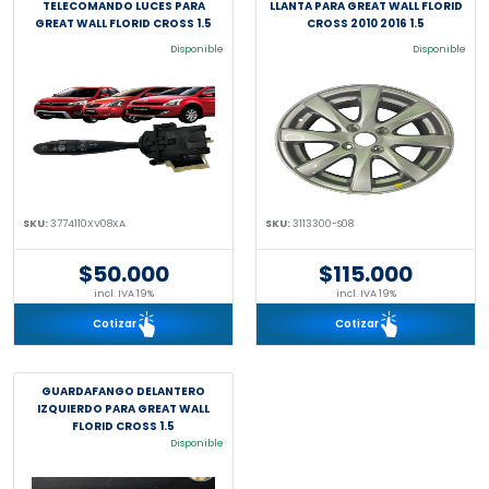
TELECOMANDO LUCES PARA
LLANTA PARA GREAT WALL FLORID
GREAT WALL FLORID CROSS 1.5
CROSS 2010 2016 1.5
Disponible
Disponible
SKU:
3774110XV08XA
SKU:
3113300-S08
$50.000
$115.000
incl. IVA 19%
incl. IVA 19%
Cotizar
Cotizar
GUARDAFANGO DELANTERO
IZQUIERDO PARA GREAT WALL
FLORID CROSS 1.5
Disponible