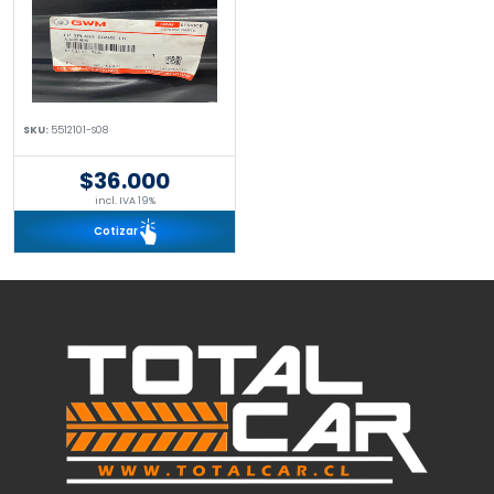
SKU:
5512101-S08
$36.000
incl. IVA 19%
Cotizar