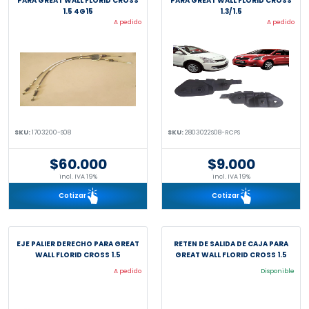
PARA GREAT WALL FLORID CROSS
PARA GREAT WALL FLORID CROSS
1.5 4G15
1.3/1.5
A pedido
A pedido
SKU:
1703200-S08
SKU:
2803022S08-RCPS
$60.000
$9.000
incl. IVA 19%
incl. IVA 19%
Cotizar
Cotizar
EJE PALIER DERECHO PARA GREAT
RETEN DE SALIDA DE CAJA PARA
WALL FLORID CROSS 1.5
GREAT WALL FLORID CROSS 1.5
A pedido
Disponible