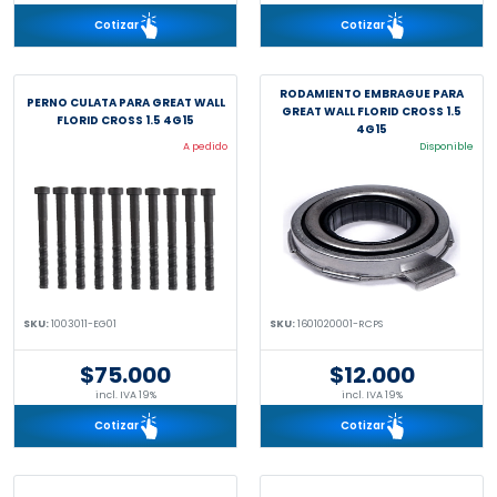
Cotizar
Cotizar
RODAMIENTO EMBRAGUE PARA
PERNO CULATA PARA GREAT WALL
GREAT WALL FLORID CROSS 1.5
FLORID CROSS 1.5 4G15
4G15
A pedido
Disponible
SKU:
1003011-EG01
SKU:
1601020001-RCPS
$75.000
$12.000
incl. IVA 19%
incl. IVA 19%
Cotizar
Cotizar