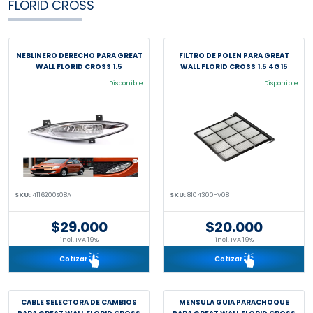
FLORID CROSS
NEBLINERO DERECHO PARA GREAT
FILTRO DE POLEN PARA GREAT
WALL FLORID CROSS 1.5
WALL FLORID CROSS 1.5 4G15
Disponible
Disponible
SKU:
4116200S08A
SKU:
8104300-V08
$29.000
$20.000
incl. IVA 19%
incl. IVA 19%
Cotizar
Cotizar
CABLE SELECTORA DE CAMBIOS
MENSULA GUIA PARACHOQUE