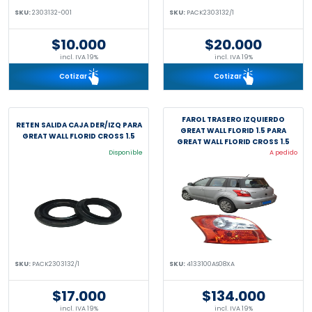
SKU:
2303132-001
SKU:
PACK2303132/1
$10.000
$20.000
incl. IVA 19%
incl. IVA 19%
Cotizar
Cotizar
FAROL TRASERO IZQUIERDO
RETEN SALIDA CAJA DER/IZQ PARA
GREAT WALL FLORID 1.5 PARA
GREAT WALL FLORID CROSS 1.5
GREAT WALL FLORID CROSS 1.5
Disponible
A pedido
SKU:
PACK2303132/1
SKU:
4133100AS08XA
$17.000
$134.000
incl. IVA 19%
incl. IVA 19%