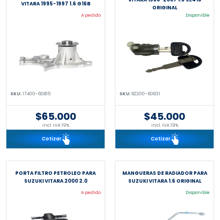
VITARA 1995-1997 1.6 G16B
ORIGINAL
A pedido
Disponible
SKU:
17400-60815
SKU:
82200-60831
$65.000
$45.000
incl. IVA 19%
incl. IVA 19%
Cotizar
Cotizar
PORTA FILTRO PETROLEO PARA
MANGUERAS DE RADIADOR PARA
SUZUKI VITARA 2000 2.0
SUZUKI VITARA 1.6 ORIGINAL
A pedido
Disponible