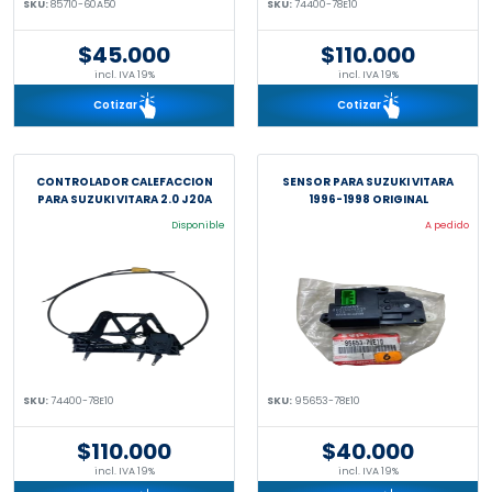
SKU:
85710-60A50
SKU:
74400-78E10
$45.000
$110.000
incl. IVA 19%
incl. IVA 19%
Cotizar
Cotizar
CONTROLADOR CALEFACCION
SENSOR PARA SUZUKI VITARA
PARA SUZUKI VITARA 2.0 J20A
1996-1998 ORIGINAL
Disponible
A pedido
SKU:
74400-78E10
SKU:
95653-78E10
$110.000
$40.000
incl. IVA 19%
incl. IVA 19%