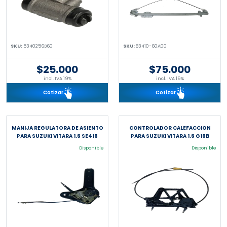
SKU:
5340256B60
SKU:
83410-60A00
$25.000
$75.000
incl. IVA 19%
incl. IVA 19%
Cotizar
Cotizar
MANIJA REGULATORA DE ASIENTO
CONTROLADOR CALEFACCION
PARA SUZUKI VITARA 1.6 SE416
PARA SUZUKI VITARA 1.6 G16B
Disponible
Disponible