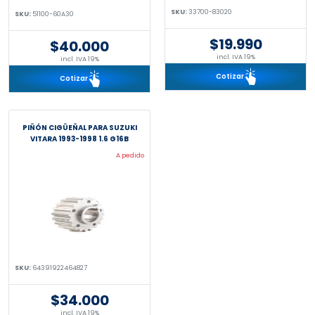
SKU:
33700-83020
SKU:
51100-60A30
$19.990
$40.000
incl. IVA 19%
incl. IVA 19%
Cotizar
Cotizar
PIÑÓN CIGÜEÑAL PARA SUZUKI
VITARA 1993-1998 1.6 G16B
A pedido
SKU:
64391922464827
$34.000
incl. IVA 19%