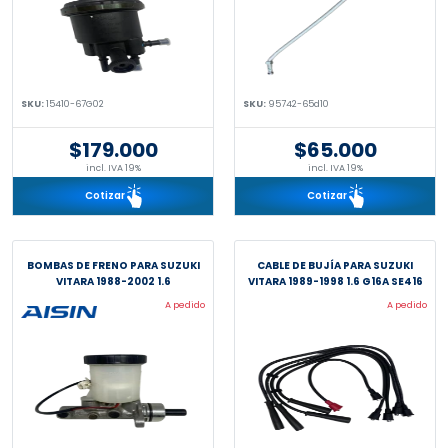
SKU:
15410-67G02
SKU:
95742-65d10
$179.000
$65.000
incl. IVA 19%
incl. IVA 19%
Cotizar
Cotizar
BOMBAS DE FRENO PARA SUZUKI
CABLE DE BUJÍA PARA SUZUKI
VITARA 1988-2002 1.6
VITARA 1989-1998 1.6 G16A SE416
A pedido
A pedido