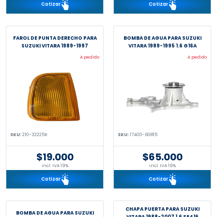
Cotizar
Cotizar
FAROL DE PUNTA DERECHO PARA
BOMBA DE AGUA PARA SUZUKI
SUZUKI VITARA 1989-1997
VITARA 1989-1995 1.6 G16A
A pedido
A pedido
SKU:
210-32225R
SKU:
17400-60815
$19.000
$65.000
incl. IVA 19%
incl. IVA 19%
Cotizar
Cotizar
CHAPA PUERTA PARA SUZUKI
BOMBA DE AGUA PARA SUZUKI
VITARA 1988-2007 1.6 SE416