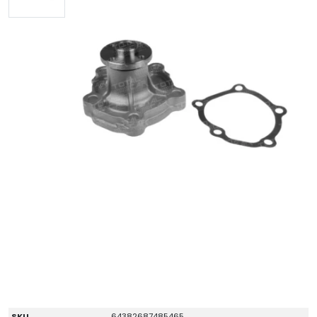
SKU
64382687485465